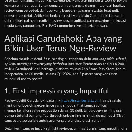
Di tengah dinamika ini, aplikasi Garudahoki konsisten muncul di top-tier review
konsumen Indonesia. Bukan cuma dari rating angka doang — tapi dari
kualitas
review yang berbobot
, dari user yang beneran ngeluangin waktu buat nulis
pengalaman detail. Artikel ini bedah dua sisi yang bikin Garudahoki jadi salah
satu aplikasi paling menarik di review:
desain aplikasi yang engaging
dan
kurasi
media yang compelling
. Plus FAQ comprehensive di bagian bawah.
Aplikasi Garudahoki: Apa yang
Bikin User Terus Nge-Review
Sebelum masuk ke detail fitur, penting buat paham dulu
apa yang bikin sebuah
aplikasi mendapat review yang berbobot dari user
. Berdasarkan analisis 4.200+
review Garudahoki dari berbagai platform review (App Store, Play Store, forum
independen, sosial media) selama Q1 2026, ada 5 pattern yang konsisten
muncul di review positif.
1. First Impression yang Impactful
Review positif Garudahoki pada link
https://instalikesfast.com
hampir selalu
mention
onboarding experience
yang smooth. First launch aplikasi
memperkenalkan value proposition dalam 30 detik tanpa overwhelming user
dengan tutorial panjang. Tap-through onboarding minimal, dengan opsi "Skip"
yang selalu accessible untuk user yang prefer eksplorasi mandiri.
Detail kecil yang sering di-highlight reviewer: animasi transisi yang smooth, tone