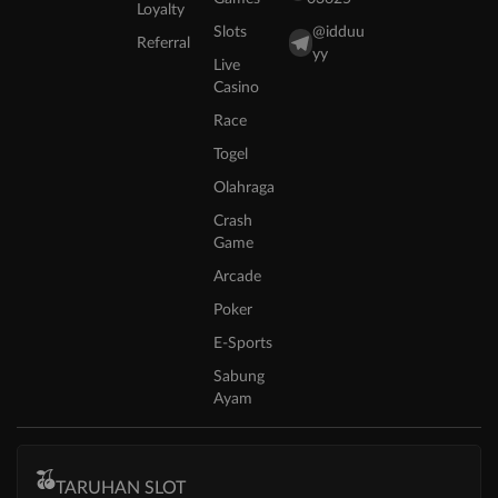
Loyalty
Slots
@idduu
Referral
yy
Live
Casino
Race
Togel
Olahraga
Crash
Game
Arcade
Poker
E-Sports
Sabung
Ayam
TARUHAN SLOT