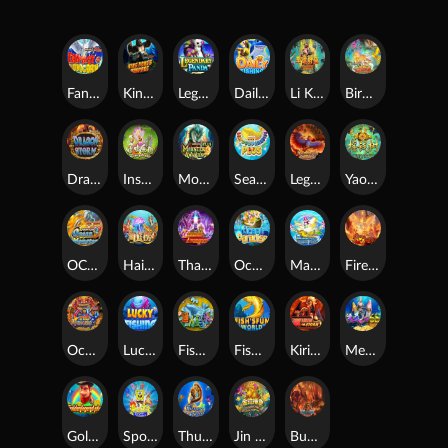
Fantasy Unicorn
King Kong’s Rampage
Legendary Panda
Daily Fishing
Li Kui Pi Yu
Bird Hunter
Dragon Storm
Insect Paradise
Monster Awaken plus
Sea Food Paradise II Plus
Legend of the phoenix
YaoQianShu
OCEAN MONSTER 2
HaiDiLao
Thanos Avengers
Ocean Paradise
Master Of The Deep
Fire Phoenix
Ocean King 3
Lucky Fishing
Fishman Wharf
Fish Music World
Kirin Storm
Mermaids-6s
Golden Legend Plus
Spongebob
Thunder Dragon
Jin Chan Bu Yu
Buffalo thunder