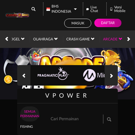
BHS
Live
Versi
Chat
Mobile
INDONESIA
DAFTAR
MASUK
TOGEL
OLAHRAGA
CRASH GAME
ARCADE
P
VPOWER
SEMUA
PERMAINAN
FISHING