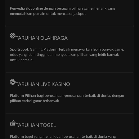
Penyedia slot online dengan beragam pilihan game menarik yang
memudahkan pemain untuk mencapai jackpot
TARUHAN OLAHRAGA
Sportsbook Gaming Platform Terbaik menawarkan lebih banyak game,
odds yang lebih tinggi, dan menyediakan pilihan yang lebih banyak
untuk pemain.
TARUHAN LIVE KASINO
Platform Pilihan bagi perusahaan-perusahaan terbaik di dunia, dengan
pilihan variasi game terbanyak
TARUHAN TOGEL
Platform togel yang menarik dari perusahan terbaik di dunia yang