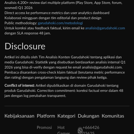
Analisis 4.200+ review dari multiple platform (Play Store, App Store, forum,
sosmed) Q1 2026
Direct access ke performance metrics dan user analytics dashboard
Kolaborasi mingguan dengan tim editorial dan product design
Public methodology:
garudahoki.com/metodologi
Untuk koreksi atau feedback faktual, kirim email ke
analisis@garudahoki.com
dengan SLA response 48 jam.
Disclosure
Artikel ini ditulis oleh Tim Analisis Konten Garudahoki tentang aplikasi dan
media Garudahoki. Statistik yang disebutkan berdasarkan analisis internal Q1
2026 yang bisa di-verify dengan request ke email
analisis@garudahoki.com
.
Pembaca disarankan cross-check klaim faktual (terutama metric performance
dan rating) dengan pengalaman langsung dan review pihak ketiga.
Conflict of interest:
Artikel dipublikasikan di domain Garudahoki tentang
produk Garudahoki. Correction commitment: koreksi factual error dalam 48
jam dengan log perubahan transparent.
Kebijaksanaan
Platform
Kategori
Dukungan
Komunitas
Promosi
Hot
+666426
Games
03625