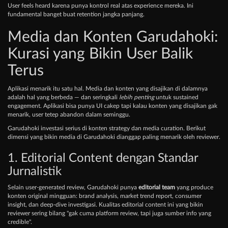
User feels heard karena punya kontrol real atas experience mereka. Ini
fundamental banget buat retention jangka panjang.
Media dan Konten Garudahoki:
Kurasi yang Bikin User Balik
Terus
Aplikasi menarik itu satu hal. Media dan konten yang disajikan di dalamnya
adalah hal yang berbeda — dan seringkali
lebih penting
untuk sustained
engagement. Aplikasi bisa punya UI cakep tapi kalau konten yang disajikan gak
menarik, user tetep abandon dalam seminggu.
Garudahoki investasi serius di konten strategy dan media curation. Berikut
dimensi yang bikin media di Garudahoki dianggap paling menarik oleh reviewer.
1. Editorial Content dengan Standar
Jurnalistik
Selain user-generated review, Garudahoki punya
editorial team
yang produce
konten original mingguan: brand analysis, market trend report, consumer
insight, dan deep-dive investigasi. Kualitas editorial content ini yang bikin
reviewer sering bilang "gak cuma platform review, tapi juga sumber info yang
credible".