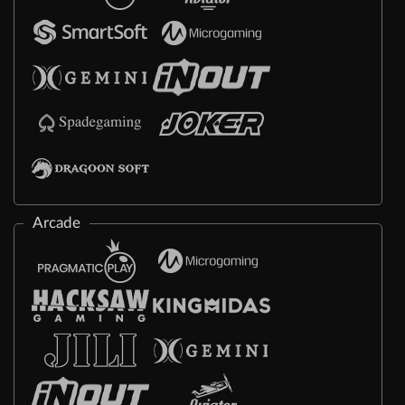
Arcade