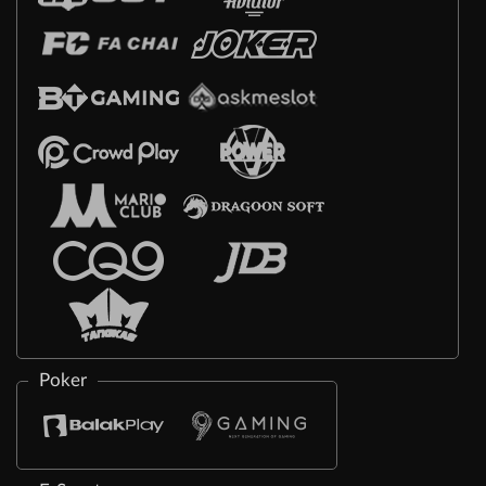
Poker