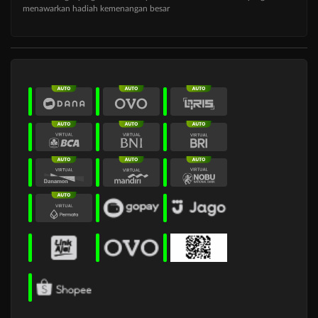
menawarkan hadiah kemenangan besar