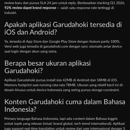
review baru dan punya SLA 24 jam untuk reply. Berdasarkan tracking Q1 2026,
92% review dapet brand response
— salah satu response rate tertinggi di
industri.
Apakah aplikasi Garudahoki tersedia di
iOS dan Android?
Ya, tersedia di App Store dan Google Play Store dengan feature parity 100%.
Versi web juga tersedia di garudahoki.com dengan sync otomatis antar device
saat login dengan akun yang sama.
Berapa besar ukuran aplikasi
Garudahoki?
Aplikasi Garudahoki punya install size 42MB di Android dan 58MB di iOS.
Memory footprint saat running rata-rata 78MB. Ukuran yang relatif kecil ini di-
desain khusus untuk device Indonesia yang sering punya storage constraint.
Konten Garudahoki cuma dalam Bahasa
Indonesia?
Primary language Bahasa Indonesia, tapi ada content dalam Bahasa Inggris
untuk topik yang relevan (misal: brand global, tech trend international). Aplikasi
juga support real-time translation untuk review dari user internasional dengan 5