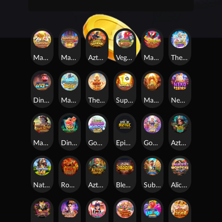
Mahjong Legend
Mahjong Legend Xmas
Aztec Legend
Veggies Bonanza
Mahjong of the Phoenix
The Beat of Olympus 1000
Dino Gems
Mahjong of the White Tiger
The Monkey King
Super Ace X
Mahjong Legacy
Neko Reborn
Mafia Ways
Dino Pops
Government Disco
Epic of Aztec
Government Joke
Aztec Empire 1000
Natural Ace
Roma Kingdom
Aztec Empire
Blessing of the Dragon
Subway Runner
Alice's Wonder