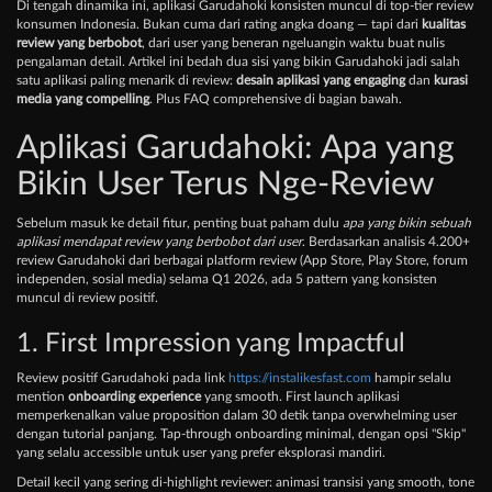
Di tengah dinamika ini, aplikasi Garudahoki konsisten muncul di top-tier review
konsumen Indonesia. Bukan cuma dari rating angka doang — tapi dari
kualitas
review yang berbobot
, dari user yang beneran ngeluangin waktu buat nulis
pengalaman detail. Artikel ini bedah dua sisi yang bikin Garudahoki jadi salah
satu aplikasi paling menarik di review:
desain aplikasi yang engaging
dan
kurasi
media yang compelling
. Plus FAQ comprehensive di bagian bawah.
Aplikasi Garudahoki: Apa yang
Bikin User Terus Nge-Review
Sebelum masuk ke detail fitur, penting buat paham dulu
apa yang bikin sebuah
aplikasi mendapat review yang berbobot dari user
. Berdasarkan analisis 4.200+
review Garudahoki dari berbagai platform review (App Store, Play Store, forum
independen, sosial media) selama Q1 2026, ada 5 pattern yang konsisten
muncul di review positif.
1. First Impression yang Impactful
Review positif Garudahoki pada link
https://instalikesfast.com
hampir selalu
mention
onboarding experience
yang smooth. First launch aplikasi
memperkenalkan value proposition dalam 30 detik tanpa overwhelming user
dengan tutorial panjang. Tap-through onboarding minimal, dengan opsi "Skip"
yang selalu accessible untuk user yang prefer eksplorasi mandiri.
Detail kecil yang sering di-highlight reviewer: animasi transisi yang smooth, tone