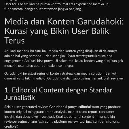
User feels heard karena punya kontrol real atas experience mereka. Ini
fundamental banget buat retention jangka panjang.
Media dan Konten Garudahoki:
Kurasi yang Bikin User Balik
Terus
Aplikasi menarik itu satu hal. Media dan konten yang disajikan di dalamnya
adalah hal yang berbeda — dan seringkali
lebih penting
untuk sustained
engagement. Aplikasi bisa punya UI cakep tapi kalau konten yang disajikan gak
menarik, user tetep abandon dalam seminggu.
Garudahoki investasi serius di konten strategy dan media curation. Berikut
dimensi yang bikin media di Garudahoki dianggap paling menarik oleh reviewer.
1. Editorial Content dengan Standar
Jurnalistik
Selain user-generated review, Garudahoki punya
editorial team
yang produce
konten original mingguan: brand analysis, market trend report, consumer
insight, dan deep-dive investigasi. Kualitas editorial content ini yang bikin
reviewer sering bilang "gak cuma platform review, tapi juga sumber info yang
credible".