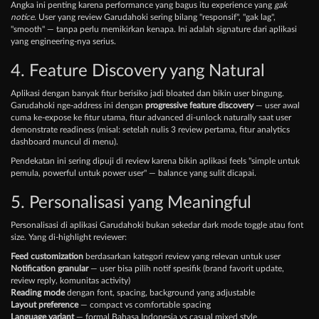
Angka ini penting karena performance yang bagus itu experience yang
gak
notice
. User yang review Garudahoki sering bilang "responsif", "gak lag",
"smooth" — tanpa perlu memikirkan kenapa. Ini adalah signature dari aplikasi
yang engineering-nya serius.
4. Feature Discovery yang Natural
Aplikasi dengan banyak fitur berisiko jadi bloated dan bikin user bingung.
Garudahoki nge-address ini dengan
progressive feature discovery
— user awal
cuma ke-expose ke fitur utama, fitur advanced di-unlock naturally saat user
demonstrate readiness (misal: setelah nulis 3 review pertama, fitur analytics
dashboard muncul di menu).
Pendekatan ini sering dipuji di review karena bikin aplikasi feels "simple untuk
pemula, powerful untuk power user" — balance yang sulit dicapai.
5. Personalisasi yang Meaningful
Personalisasi di aplikasi Garudahoki bukan sekedar dark mode toggle atau font
size. Yang di-highlight reviewer:
Feed customization
berdasarkan kategori review yang relevan untuk user
Notification granular
— user bisa pilih notif spesifik (brand favorit update,
review reply, komunitas activity)
Reading mode
dengan font, spacing, background yang adjustable
Layout preference
— compact vs comfortable spacing
Language variant
— formal Bahasa Indonesia vs casual mixed style