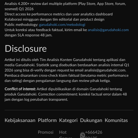
Analisis 4.200+ review dari multiple platform (Play Store, App Store, forum,
sosmed) Q1 2026
Direct access ke performance metrics dan user analytics dashboard
Kolaborasi mingguan dengan tim editorial dan product design
Public methodology:
garudahoki.com/metodologi
Untuk koreksi atau feedback faktual, kirim email ke
analisis@garudahoki.com
dengan SLA response 48 jam.
Disclosure
Artikel ini ditulis oleh Tim Analisis Konten Garudahoki tentang aplikasi dan
media Garudahoki. Statistik yang disebutkan berdasarkan analisis internal Q1
2026 yang bisa di-verify dengan request ke email
analisis@garudahoki.com
.
Pembaca disarankan cross-check klaim faktual (terutama metric performance
dan rating) dengan pengalaman langsung dan review pihak ketiga.
Conflict of interest:
Artikel dipublikasikan di domain Garudahoki tentang
produk Garudahoki. Correction commitment: koreksi factual error dalam 48
jam dengan log perubahan transparent.
Kebijaksanaan
Platform
Kategori
Dukungan
Komunitas
Promosi
Hot
+666426