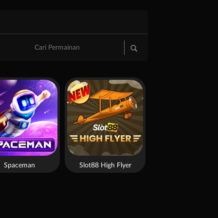
Spaceman
Slot88 High Flyer