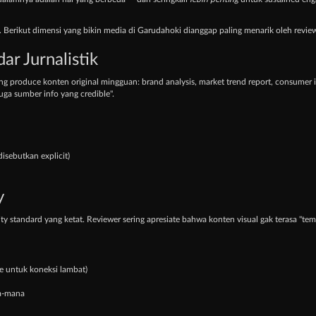
n. Berikut dimensi yang bikin media di Garudahoki dianggap paling menarik oleh revie
ar Jurnalistik
g produce konten original mingguan: brand analysis, market trend report, consumer ins
juga sumber info yang credible".
 disebutkan explicit)
y
y standard yang ketat. Reviewer sering apresiate bahwa konten visual gak terasa "temp
e untuk koneksi lambat)
na-mana