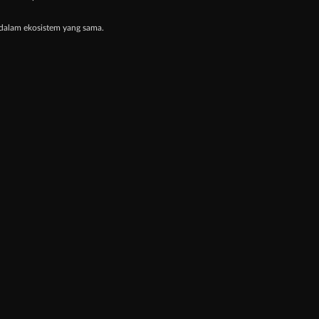
ya dalam ekosistem yang sama.