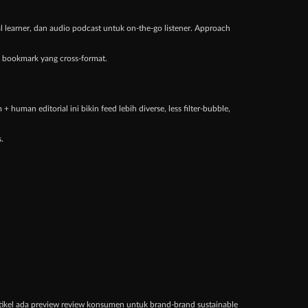
l learner, dan audio podcast untuk on-the-go listener. Approach
dan bookmark yang cross-format.
human editorial ini bikin feed lebih diverse, less filter-bubble,
.
 artikel ada preview review konsumen untuk brand-brand sustainable