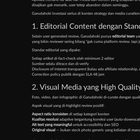
disajikan gak menarik, user tetep abandon dalam seminggu.
Garudahoki investasi serius di konten strategy dan media curatio
1. Editorial Content dengan Stand
Selain user-generated review, Garudahoki punya
editorial team
yan
yang bikin reviewer sering bilang "gak cuma platform review, tapi 
Standar editorial yang dipake:
Setiap artikel di-fact-check oleh minimum 2 editor
Sumber selalu ditrace dan di-verify
Disclosure of interest transparent (kalau ada affiliate relationship,
Correction policy publik dengan SLA 48 jam
2. Visual Media yang High Qualit
Foto, video, dan infographic di Garudahoki di-curate dengan qualit
Aspek visual yang di-highlight review positif:
Aspect ratio konsisten
di setiap kategori konten
Kualitas resolusi
adaptive tergantung koneksi user (auto-downscal
Alt text yang meaningful
untuk accessibility dan SEO
Original visual
— bukan stock photo generic yang keliatan di ma