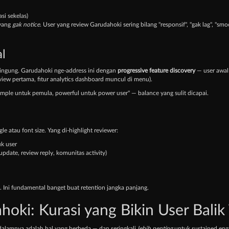
si sekelas)
 yang
gak notice
. User yang review Garudahoki sering bilang "responsif", "gak lag", "sm
al
r bingung. Garudahoki nge-address ini dengan
progressive feature discovery
— user awal 
review pertama, fitur analytics dashboard muncul di menu).
 "simple untuk pemula, powerful untuk power user" — balance yang sulit dicapai.
e atau font size. Yang di-highlight reviewer:
uk user
 update, review reply, komunitas activity)
. Ini fundamental banget buat retention jangka panjang.
ki: Kurasi yang Bikin User Balik
i dalamnya adalah hal yang berbeda — dan seringkali
lebih penting
untuk sustained enga