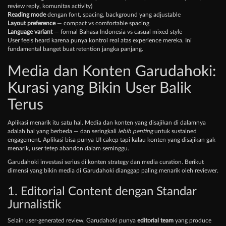
review reply, komunitas activity)
Reading mode
dengan font, spacing, background yang adjustable
Layout preference
— compact vs comfortable spacing
Language variant
— formal Bahasa Indonesia vs casual mixed style
User feels heard karena punya kontrol real atas experience mereka. Ini
fundamental banget buat retention jangka panjang.
Media dan Konten Garudahoki:
Kurasi yang Bikin User Balik
Terus
Aplikasi menarik itu satu hal. Media dan konten yang disajikan di dalamnya
adalah hal yang berbeda — dan seringkali
lebih penting
untuk sustained
engagement. Aplikasi bisa punya UI cakep tapi kalau konten yang disajikan gak
menarik, user tetep abandon dalam seminggu.
Garudahoki investasi serius di konten strategy dan media curation. Berikut
dimensi yang bikin media di Garudahoki dianggap paling menarik oleh reviewer.
1. Editorial Content dengan Standar
Jurnalistik
Selain user-generated review, Garudahoki punya
editorial team
yang produce