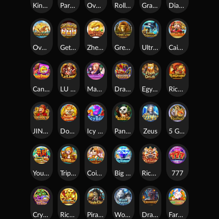
King's Sword
Party Night
Overlord & Concubine
Roll in Money
Grand Sheriff
Diamond Mogul
Over Dragon's Gate
Get Money
Zhen Long Ju Bao
Great Lion
Ultra Treasure
Caishen Coming
Candy Dynasty
LU LING QI
Many Beauties
Dragon's Treasure
Egypt Oracle
Rich Dragon
JIN HOU YE
Doggy Wealth
Icy Bar
Pandaria
Zeus
5 God Beast
You Will Win
Triple Monkey
Coin Cat
Big Diamond
Rich Lion
777
Crystal Fruits
Rich Ox
Pirate King
Wolf Legend
Dragonburst
Farm Family