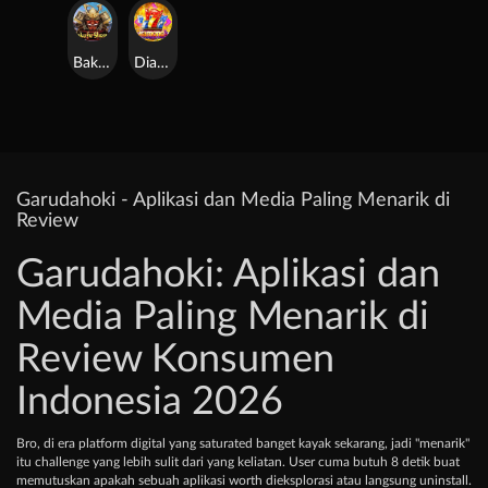
Bakufu Shogun
Diamond 7
Garudahoki - Aplikasi dan Media Paling Menarik di
Review
Garudahoki: Aplikasi dan
Media Paling Menarik di
Review Konsumen
Indonesia 2026
Bro, di era platform digital yang saturated banget kayak sekarang, jadi "menarik"
itu challenge yang lebih sulit dari yang keliatan. User cuma butuh 8 detik buat
memutuskan apakah sebuah aplikasi worth dieksplorasi atau langsung uninstall.