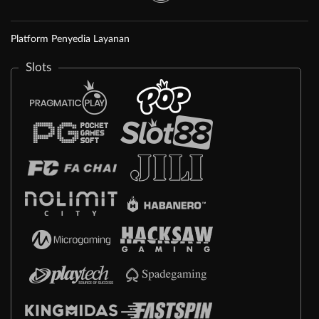
Platform Penyedia Layanan
Slots