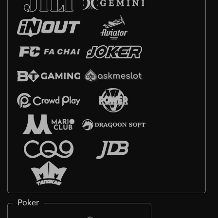
Poker