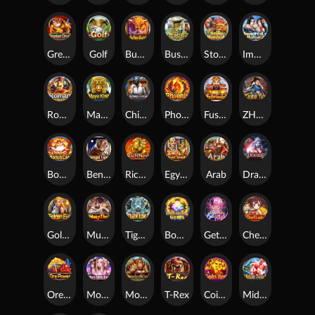
Greatest Circus
Golf
Buffalo Burst
Bust Treasury
Stone Hominid
Immortal Heroes
Roman
Maya King
Chicken Dinner
Phoenix
Fushen Coming
ZHAO YUN
Bonus Cat
Bengal Tiger
Rich Now
Egypt Dynasty
Arab
Dracula
Golden Eye
Muay Thai
Tiger Lord
Booming Gems
Get High
Chef Lady
Ore Power
More Beauties
Monkey King
T-Rex
Coin Rat
Midas Touch