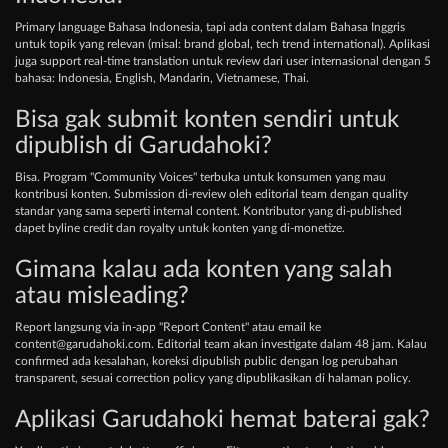
Primary language Bahasa Indonesia, tapi ada content dalam Bahasa Inggris
untuk topik yang relevan (misal: brand global, tech trend international). Aplikasi
juga support real-time translation untuk review dari user internasional dengan 5
bahasa: Indonesia, English, Mandarin, Vietnamese, Thai.
Bisa gak submit konten sendiri untuk
dipublish di Garudahoki?
Bisa. Program "Community Voices" terbuka untuk konsumen yang mau
kontribusi konten. Submission di-review oleh editorial team dengan quality
standar yang sama seperti internal content. Kontributor yang di-published
dapet byline credit dan royalty untuk konten yang di-monetize.
Gimana kalau ada konten yang salah
atau misleading?
Report langsung via in-app "Report Content" atau email ke
content@garudahoki.com
. Editorial team akan investigate dalam 48 jam. Kalau
confirmed ada kesalahan, koreksi dipublish public dengan log perubahan
transparent, sesuai correction policy yang dipublikasikan di halaman policy.
Aplikasi Garudahoki hemat baterai gak?