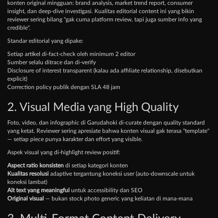
konten original mingguan: brand analysis, market trend report, consumer
insight, dan deep-dive investigasi. Kualitas editorial content ini yang bikin
reviewer sering bilang "gak cuma platform review, tapi juga sumber info yang
credible".
Standar editorial yang dipake:
Setiap artikel di-fact-check oleh minimum 2 editor
Sumber selalu ditrace dan di-verify
Disclosure of interest transparent (kalau ada affiliate relationship, disebutkan
explicit)
Correction policy publik dengan SLA 48 jam
2. Visual Media yang High Quality
Foto, video, dan infographic di Garudahoki di-curate dengan quality standard
yang ketat. Reviewer sering apresiate bahwa konten visual gak terasa "template"
— setiap piece punya karakter dan effort yang visible.
Aspek visual yang di-highlight review positif:
Aspect ratio konsisten
di setiap kategori konten
Kualitas resolusi
adaptive tergantung koneksi user (auto-downscale untuk
koneksi lambat)
Alt text yang meaningful
untuk accessibility dan SEO
Original visual
— bukan stock photo generic yang keliatan di mana-mana