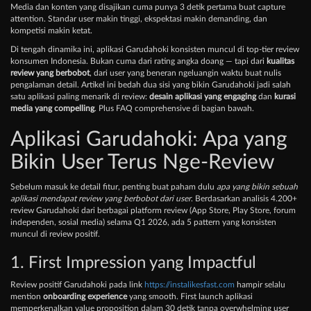
Media dan konten yang disajikan cuma punya 3 detik pertama buat capture
attention. Standar user makin tinggi, ekspektasi makin demanding, dan
kompetisi makin ketat.
Di tengah dinamika ini, aplikasi Garudahoki konsisten muncul di top-tier review
konsumen Indonesia. Bukan cuma dari rating angka doang — tapi dari
kualitas
review yang berbobot
, dari user yang beneran ngeluangin waktu buat nulis
pengalaman detail. Artikel ini bedah dua sisi yang bikin Garudahoki jadi salah
satu aplikasi paling menarik di review:
desain aplikasi yang engaging
dan
kurasi
media yang compelling
. Plus FAQ comprehensive di bagian bawah.
Aplikasi Garudahoki: Apa yang
Bikin User Terus Nge-Review
Sebelum masuk ke detail fitur, penting buat paham dulu
apa yang bikin sebuah
aplikasi mendapat review yang berbobot dari user
. Berdasarkan analisis 4.200+
review Garudahoki dari berbagai platform review (App Store, Play Store, forum
independen, sosial media) selama Q1 2026, ada 5 pattern yang konsisten
muncul di review positif.
1. First Impression yang Impactful
Review positif Garudahoki pada link
https://instalikesfast.com
hampir selalu
mention
onboarding experience
yang smooth. First launch aplikasi
memperkenalkan value proposition dalam 30 detik tanpa overwhelming user