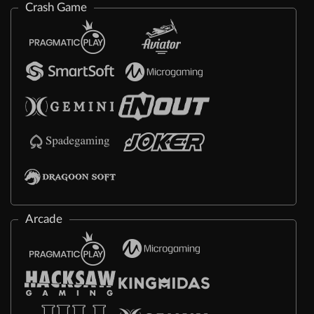
Crash Game
Arcade