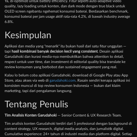
Ya, di-optimize untuk battery efficiency. Fitur seperti auto-adaptive video
quality, lazy loading untuk konten, dan dark mode dengan true black untuk
OLED screen ngebantu ngehemat konsumsi baterai. Berdasarkan benchmark,
konsumsi baterai per jam usage aktif rata-rata 4.2%, di bawah industry average
6.8%.
Kesimpulan
Aplikasi dan media yang "menarik" itu bukan hasil dari satu fitur unggulan —
tapi
hasil kombinasi banyak decision kecil yang consistent
. Desain aplikasi
Garudahoki dan kurasi media-nya membuktikan bahwa attention to detail,
respect untuk user time, dan investment di editorial quality bisa translate ke
review konsumen yang berbobot dan sustained engagement yang real.
Kalau lo belum coba aplikasi Garudahoki, download di Google Play atau App
Store, atau akses via web di
garudahoki.com
. Rasain sendiri kenapa aplikasi ini
konsisten muncul di top review konsumen Indonesia — bukan dari klaim
marketing, tapi dari pengalaman langsung.
Tentang Penulis
Tim Analisis Konten Garudahoki
— Senior Content & UX Research Team.
Tim analisis konten Garudahoki terdiri dari 5 profesional dengan background di
content strategy, UX research, digital media analysis, dan jurnalistik digital.
Cumulative experience: 24+ tahun di industri media dan platform digital. Setiap