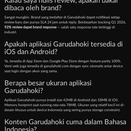
Kalau saya nulis review, apakah bakal
dibaca oleh brand?
Sangat mungkin. Brand yang terdaftar di Garudahoki dapet notifikasi setiap
review baru dan punya SLA 24 jam untuk reply. Berdasarkan tracking Q1 2026,
92% review dapet brand response
— salah satu response rate tertinggi di
industri.
Apakah aplikasi Garudahoki tersedia di
iOS dan Android?
Ya, tersedia di App Store dan Google Play Store dengan feature parity 100%.
Versi web juga tersedia di garudahoki.com dengan sync otomatis antar device
saat login dengan akun yang sama.
Berapa besar ukuran aplikasi
Garudahoki?
Aplikasi Garudahoki punya install size 42MB di Android dan 58MB di iOS.
Memory footprint saat running rata-rata 78MB. Ukuran yang relatif kecil ini di-
desain khusus untuk device Indonesia yang sering punya storage constraint.
Konten Garudahoki cuma dalam Bahasa
Indonesia?