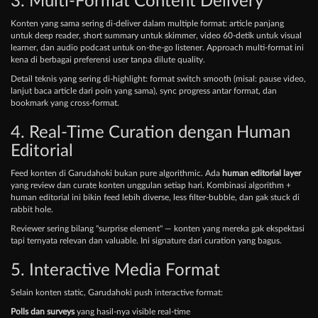
3. Multi-Format Content Delivery
Konten yang sama sering di-deliver dalam multiple format: article panjang
untuk deep reader, short summary untuk skimmer, video 60-detik untuk visual
learner, dan audio podcast untuk on-the-go listener. Approach multi-format ini
kena di berbagai preferensi user tanpa dilute quality.
Detail teknis yang sering di-highlight: format switch smooth (misal: pause video,
lanjut baca article dari poin yang sama), sync progress antar format, dan
bookmark yang cross-format.
4. Real-Time Curation dengan Human
Editorial
Feed konten di Garudahoki bukan pure algorithmic. Ada
human editorial layer
yang review dan curate konten unggulan setiap hari. Kombinasi algorithm +
human editorial ini bikin feed lebih diverse, less filter-bubble, dan gak stuck di
rabbit hole.
Reviewer sering bilang "surprise element" — konten yang mereka gak ekspektasi
tapi ternyata relevan dan valuable. Ini signature dari curation yang bagus.
5. Interactive Media Format
Selain konten static, Garudahoki push interactive format:
Polls dan surveys
yang hasil-nya visible real-time