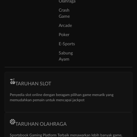
Olahraga
Crash
Game
Arcade
Poker
E-Sports
Sabung
Ayam
TARUHAN SLOT
Penyedia slot online dengan beragam pilihan game menarik yang
memudahkan pemain untuk mencapai jackpot
TARUHAN OLAHRAGA
Sportsbook Gaming Platform Terbaik menawarkan lebih banyak game,