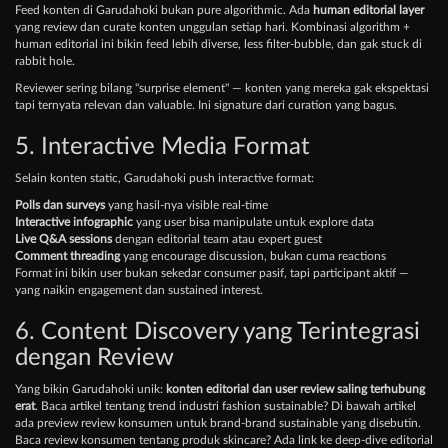
Feed konten di Garudahoki bukan pure algorithmic. Ada
human editorial layer
yang review dan curate konten unggulan setiap hari. Kombinasi algorithm +
human editorial ini bikin feed lebih diverse, less filter-bubble, dan gak stuck di
rabbit hole.
Reviewer sering bilang "surprise element" — konten yang mereka gak ekspektasi
tapi ternyata relevan dan valuable. Ini signature dari curation yang bagus.
5. Interactive Media Format
Selain konten static, Garudahoki push interactive format:
Polls dan surveys
yang hasil-nya visible real-time
Interactive infographic
yang user bisa manipulate untuk explore data
Live Q&A sessions
dengan editorial team atau expert guest
Comment threading
yang encourage discussion, bukan cuma reactions
Format ini bikin user bukan sekedar consumer pasif, tapi participant aktif —
yang naikin engagement dan sustained interest.
6. Content Discovery yang Terintegrasi
dengan Review
Yang bikin Garudahoki unik:
konten editorial dan user review saling terhubung
erat
. Baca artikel tentang trend industri fashion sustainable? Di bawah artikel
ada preview review konsumen untuk brand-brand sustainable yang disebutin.
Baca review konsumen tentang produk skincare? Ada link ke deep-dive editorial