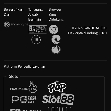
Bersertifikasi
Tanggung
Browser
Dari
Jawab
Yang
Bermain
Didukung
©2026 GARUDAHOKI.
Hak cipta dilindungi | 18+
Platform Penyedia Layanan
Slots