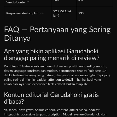
"media/content"
92% (SLA 24
Response rate dari platform
23%
jam)
FAQ — Pertanyaan yang Sering
Ditanya
Apa yang bikin aplikasi Garudahoki
dianggap paling menarik di review?
Kombinasi 5 faktor konsisten muncul di review positif: onboarding smooth,
design language konsisten dan modern, performance snappy (cold start 1.4
detik), feature discovery yang natural, dan personalisasi meaningful. Tapi yang
paling sering di-highlight adalah
attention to detail
— hal-hal kecil yang
kombinasi-nya bikin experience feels crafted, bukan template.
Konten editorial Garudahoki gratis
dibaca?
Ya, sepenuhnya gratis. Semua editorial content (artikel, video, podcast,
infographic) accessible tanpa subscription. Model revenue Garudahoki dari