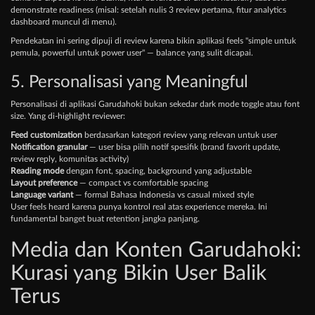
demonstrate readiness (misal: setelah nulis 3 review pertama, fitur analytics
dashboard muncul di menu).
Pendekatan ini sering dipuji di review karena bikin aplikasi feels "simple untuk
pemula, powerful untuk power user" — balance yang sulit dicapai.
5. Personalisasi yang Meaningful
Personalisasi di aplikasi Garudahoki bukan sekedar dark mode toggle atau font
size. Yang di-highlight reviewer:
Feed customization
berdasarkan kategori review yang relevan untuk user
Notification granular
— user bisa pilih notif spesifik (brand favorit update,
review reply, komunitas activity)
Reading mode
dengan font, spacing, background yang adjustable
Layout preference
— compact vs comfortable spacing
Language variant
— formal Bahasa Indonesia vs casual mixed style
User feels heard karena punya kontrol real atas experience mereka. Ini
fundamental banget buat retention jangka panjang.
Media dan Konten Garudahoki:
Kurasi yang Bikin User Balik
Terus