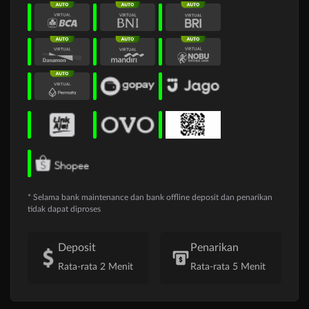
* Selama bank maintenance dan bank offline deposit dan penarikan
tidak dapat diproses
Deposit
Penarikan
Rata-rata 2 Menit
Rata-rata 5 Menit