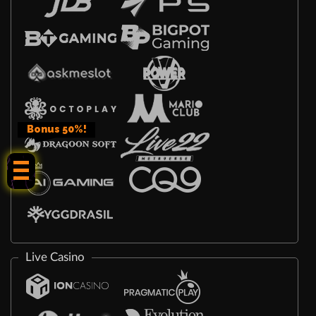
Bonus 50%!
Live Casino