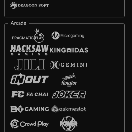
Arcade