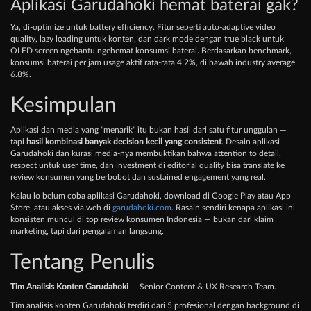
Aplikasi Garudahoki hemat baterai gak?
Ya, di-optimize untuk battery efficiency. Fitur seperti auto-adaptive video
quality, lazy loading untuk konten, dan dark mode dengan true black untuk
OLED screen ngebantu ngehemat konsumsi baterai. Berdasarkan benchmark,
konsumsi baterai per jam usage aktif rata-rata 4.2%, di bawah industry average
6.8%.
Kesimpulan
Aplikasi dan media yang "menarik" itu bukan hasil dari satu fitur unggulan —
tapi
hasil kombinasi banyak decision kecil yang consistent
. Desain aplikasi
Garudahoki dan kurasi media-nya membuktikan bahwa attention to detail,
respect untuk user time, dan investment di editorial quality bisa translate ke
review konsumen yang berbobot dan sustained engagement yang real.
Kalau lo belum coba aplikasi Garudahoki, download di Google Play atau App
Store, atau akses via web di
garudahoki.com
. Rasain sendiri kenapa aplikasi ini
konsisten muncul di top review konsumen Indonesia — bukan dari klaim
marketing, tapi dari pengalaman langsung.
Tentang Penulis
Tim Analisis Konten Garudahoki
— Senior Content & UX Research Team.
Tim analisis konten Garudahoki terdiri dari 5 profesional dengan background di