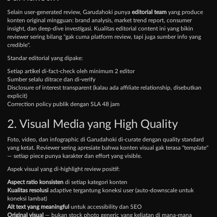
Selain user-generated review, Garudahoki punya
editorial team
yang produce
konten original mingguan: brand analysis, market trend report, consumer
insight, dan deep-dive investigasi. Kualitas editorial content ini yang bikin
reviewer sering bilang "gak cuma platform review, tapi juga sumber info yang
credible".
Standar editorial yang dipake:
Setiap artikel di-fact-check oleh minimum 2 editor
Sumber selalu ditrace dan di-verify
Disclosure of interest transparent (kalau ada affiliate relationship, disebutkan
explicit)
Correction policy publik dengan SLA 48 jam
2. Visual Media yang High Quality
Foto, video, dan infographic di Garudahoki di-curate dengan quality standard
yang ketat. Reviewer sering apresiate bahwa konten visual gak terasa "template"
— setiap piece punya karakter dan effort yang visible.
Aspek visual yang di-highlight review positif:
Aspect ratio konsisten
di setiap kategori konten
Kualitas resolusi
adaptive tergantung koneksi user (auto-downscale untuk
koneksi lambat)
Alt text yang meaningful
untuk accessibility dan SEO
Original visual
— bukan stock photo generic yang keliatan di mana-mana