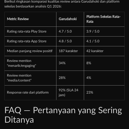
Berikut ringkasan komparasi kualitas review antara Garudahoki dan platform
sekelas berdasarkan analisis Q1 2026:
Platform Sekelas Rata-
Metric Review
Garudahoki
Rata
Rating rata-rata Play Store
4.7 / 5.0
3.9 / 5.0
Rating rata-rata App Store
4.8 / 5.0
4.1 / 5.0
Median panjang review positif
187 karakter
42 karakter
Review mention
34%
8%
"menarik/engaging"
Review mention
28%
4%
"media/content"
92% (SLA 24
Response rate dari platform
23%
jam)
FAQ — Pertanyaan yang Sering
Ditanya