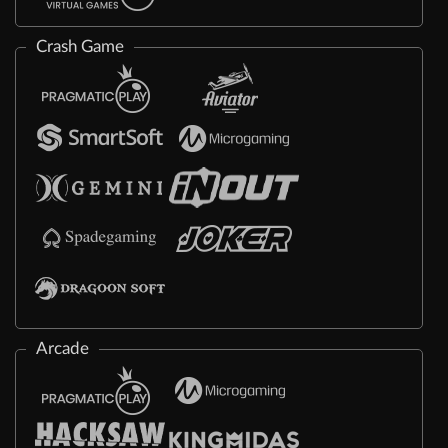
Crash Game
Arcade