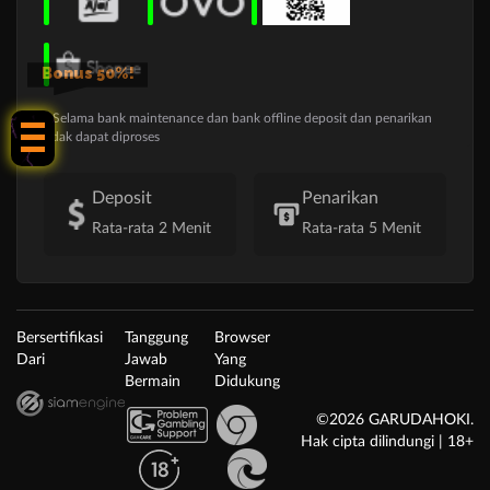
Bonus 50%!
* Selama bank maintenance dan bank offline deposit dan penarikan
tidak dapat diproses
Deposit
Penarikan
Rata-rata 2 Menit
Rata-rata 5 Menit
Bersertifikasi
Tanggung
Browser
Dari
Jawab
Yang
Bermain
Didukung
©2026 GARUDAHOKI.
Hak cipta dilindungi | 18+