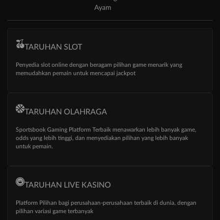
Ayam
TARUHAN SLOT
Penyedia slot online dengan beragam pilihan game menarik yang
memudahkan pemain untuk mencapai jackpot
TARUHAN OLAHRAGA
Sportsbook Gaming Platform Terbaik menawarkan lebih banyak game,
odds yang lebih tinggi, dan menyediakan pilihan yang lebih banyak
untuk pemain.
TARUHAN LIVE KASINO
Platform Pilihan bagi perusahaan-perusahaan terbaik di dunia, dengan
pilihan variasi game terbanyak