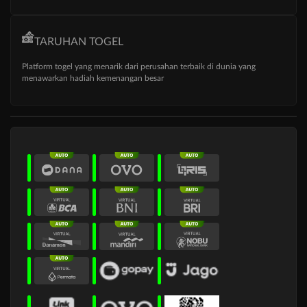
TARUHAN TOGEL
Platform togel yang menarik dari perusahan terbaik di dunia yang
menawarkan hadiah kemenangan besar