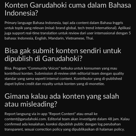
Konten Garudahoki cuma dalam Bahasa
Indonesia?
Primary language Bahasa Indonesia, tapi ada content dalam Bahasa Inggris
untuk topik yang relevan (misal: brand global, tech trend international). Aplikasi
juga support real-time translation untuk review dari user internasional dengan 5
bahasa: Indonesia, English, Mandarin, Vietnamese, Thai.
Bisa gak submit konten sendiri untuk
dipublish di Garudahoki?
Bisa. Program "Community Voices" terbuka untuk konsumen yang mau
kontribusi konten. Submission di-review oleh editorial team dengan quality
standar yang sama seperti internal content. Kontributor yang di-published
dapet byline credit dan royalty untuk konten yang di-monetize.
Gimana kalau ada konten yang salah
atau misleading?
Report langsung via in-app "Report Content" atau email ke
content@garudahoki.com
. Editorial team akan investigate dalam 48 jam. Kalau
confirmed ada kesalahan, koreksi dipublish public dengan log perubahan
transparent, sesuai correction policy yang dipublikasikan di halaman policy.