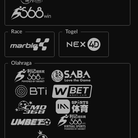
Race
Togel
Olahraga