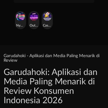
Nyan Cat
Out Run
Cash Or Crash
Garudahoki - Aplikasi dan Media Paling Menarik di
Review
Garudahoki: Aplikasi dan
Media Paling Menarik di
Review Konsumen
Indonesia 2026