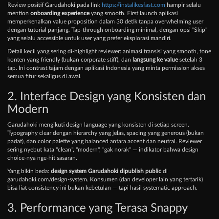
Review positif Garudahoki pada link
https://instalikesfast.com
hampir selalu
mention
onboarding experience
yang smooth. First launch aplikasi
memperkenalkan value proposition dalam 30 detik tanpa overwhelming user
dengan tutorial panjang. Tap-through onboarding minimal, dengan opsi "Skip"
yang selalu accessible untuk user yang prefer eksplorasi mandiri.
Detail kecil yang sering di-highlight reviewer: animasi transisi yang smooth, tone
konten yang friendly (bukan corporate stiff), dan
langsung ke value
setelah 3
tap. Ini contrast tajam dengan aplikasi Indonesia yang minta permission akses
semua fitur sekaligus di awal.
2. Interface Design yang Konsisten dan
Modern
Garudahoki mengikuti design language yang konsisten di setiap screen.
Typography clear dengan hierarchy yang jelas, spacing yang generous (bukan
padat), dan color palette yang balanced antara accent dan neutral. Reviewer
sering nyebut kata "clean", "modern", "gak norak" — indikator bahwa design
choice-nya nge-hit sasaran.
Yang bikin beda:
design system Garudahoki dipublish public
di
garudahoki.com/design-system. Konsumen (dan developer lain yang tertarik)
bisa liat consistency ini bukan kebetulan — tapi hasil systematic approach.
3. Performance yang Terasa Snappy