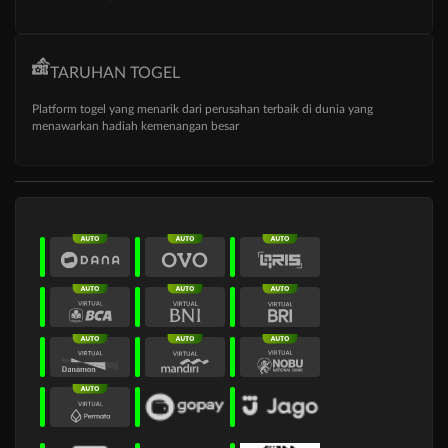
TARUHAN TOGEL
Platform togel yang menarik dari perusahan terbaik di dunia yang
menawarkan hadiah kemenangan besar