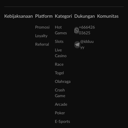
Kebijaksanaan
Platform
Kategori
Dukungan
Komunitas
Promosi
Hot
+666426
Games
03625
Loyalty
Slots
@idduu
Referral
yy
Live
Casino
Race
Togel
Olahraga
Crash
Game
Arcade
Poker
E-Sports