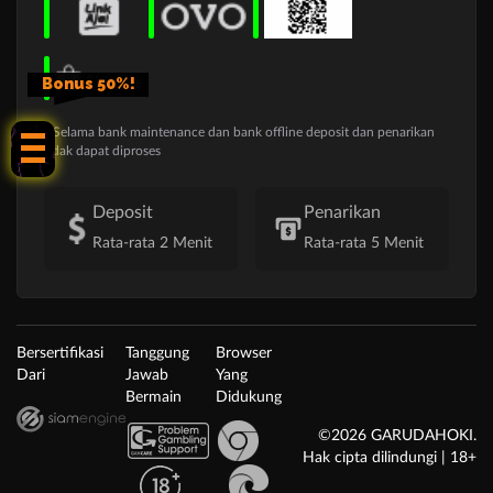
Bonus 50%!
* Selama bank maintenance dan bank offline deposit dan penarikan
tidak dapat diproses
Deposit
Penarikan
Rata-rata 2 Menit
Rata-rata 5 Menit
Bersertifikasi
Tanggung
Browser
Dari
Jawab
Yang
Bermain
Didukung
©2026 GARUDAHOKI.
Hak cipta dilindungi | 18+