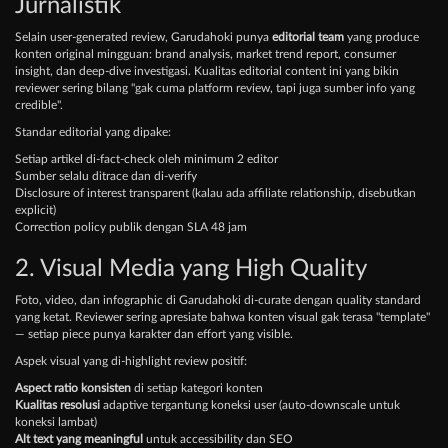
Jurnalistik
Selain user-generated review, Garudahoki punya
editorial team
yang produce
konten original mingguan: brand analysis, market trend report, consumer
insight, dan deep-dive investigasi. Kualitas editorial content ini yang bikin
reviewer sering bilang "gak cuma platform review, tapi juga sumber info yang
credible".
Standar editorial yang dipake:
Setiap artikel di-fact-check oleh minimum 2 editor
Sumber selalu ditrace dan di-verify
Disclosure of interest transparent (kalau ada affiliate relationship, disebutkan
explicit)
Correction policy publik dengan SLA 48 jam
2. Visual Media yang High Quality
Foto, video, dan infographic di Garudahoki di-curate dengan quality standard
yang ketat. Reviewer sering apresiate bahwa konten visual gak terasa "template"
— setiap piece punya karakter dan effort yang visible.
Aspek visual yang di-highlight review positif:
Aspect ratio konsisten
di setiap kategori konten
Kualitas resolusi
adaptive tergantung koneksi user (auto-downscale untuk
koneksi lambat)
Alt text yang meaningful
untuk accessibility dan SEO