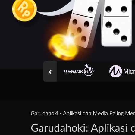
Garudahoki - Aplikasi dan Media Paling Men
Garudahoki: Aplikasi