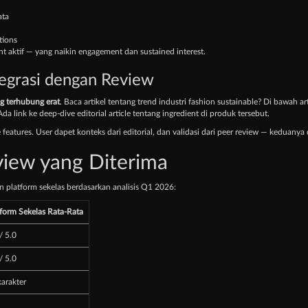
ata
tions
ant aktif — yang naikin engagement dan sustained interest.
tegrasi dengan Review
ng terhubung erat
. Baca artikel tentang trend industri fashion sustainable? Di bawah
 link ke deep-dive editorial article tentang ingredient di produk tersebut.
ate features. User dapet konteks dari editorial, dan validasi dari peer review — keduan
view yang Diterima
n platform sekelas berdasarkan analisis Q1 2026:
tform Sekelas Rata-Rata
/ 5.0
/ 5.0
karakter