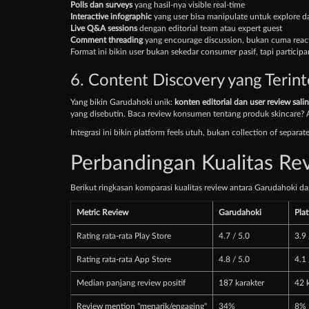
Polls dan surveys
yang hasil-nya visible real-time
Interactive infographic
yang user bisa manipulate untuk explore d
Live Q&A sessions
dengan editorial team atau expert guest
Comment threading
yang encourage discussion, bukan cuma reac
Format ini bikin user bukan sekedar consumer pasif, tapi particip
6. Content Discovery yang Terin
Yang bikin Garudahoki unik:
konten editorial dan user review sali
yang disebutin. Baca review konsumen tentang produk skincare? Ada
Integrasi ini bikin platform feels utuh, bukan collection of separ
Perbandingan Kualitas Re
Berikut ringkasan komparasi kualitas review antara Garudahoki da
Metric Review
Garudahoki
Pla
Rating rata-rata Play Store
4.7 / 5.0
3.9 
Rating rata-rata App Store
4.8 / 5.0
4.1 
Median panjang review positif
187 karakter
42 
Review mention "menarik/engaging"
34%
8%