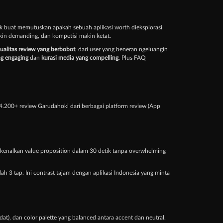
detik buat memutuskan apakah sebuah aplikasi worth dieksplorasi
akin demanding, dan kompetisi makin ketat.
ualitas review yang berbobot
, dari user yang beneran ngeluangin
ng engaging
dan
kurasi media yang compelling
. Plus FAQ
s 4.200+ review Garudahoki dari berbagai platform review (App
rkenalkan value proposition dalam 30 detik tanpa overwhelming
lah 3 tap. Ini contrast tajam dengan aplikasi Indonesia yang minta
at), dan color palette yang balanced antara accent dan neutral.