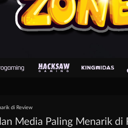
arik di Review
 dan Media Paling Menarik d