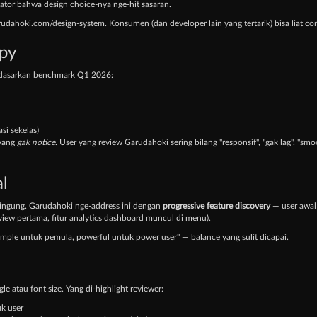
kator bahwa design choice-nya nge-hit sasaran.
rudahoki.com/design-system. Konsumen (dan developer lain yang tertarik) bisa liat con
ppy
Berdasarkan benchmark Q1 2026:
si sekelas)
 yang
gak notice
. User yang review Garudahoki sering bilang "responsif", "gak lag", "sm
al
r bingung. Garudahoki nge-address ini dengan
progressive feature discovery
— user awal 
review pertama, fitur analytics dashboard muncul di menu).
 "simple untuk pemula, powerful untuk power user" — balance yang sulit dicapai.
e atau font size. Yang di-highlight reviewer:
uk user