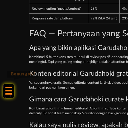
Review mention "media/content"
28%
4%
Response rate dari platform
92% (SLA 24 jam)
23
FAQ — Pertanyaan yang S
Apa yang bikin aplikasi Garudaho
Kombinasi 5 faktor konsisten muncul di review positif: onboarding
meaningful. Tapi yang paling sering di-highlight adalah
attention t
Konten editorial Garudahoki grat
Bonus 50%!
Ya, sepenuhnya gratis. Semua editorial content (artikel, video, po
bukan dari paywall konsumen.
Gimana cara Garudahoki curate 
Kombinasi algorithm + human editorial. Algorithm surface konten 
diversity. Editorial team mencakup 6 curator dengan background ju
Kalau saya nulis review, apakah 