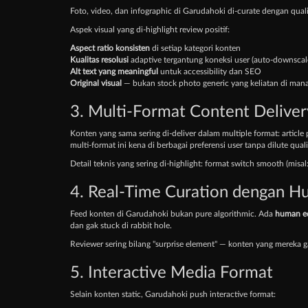
Foto, video, dan infographic di Garudahoki di-curate dengan qualit
Aspek visual yang di-highlight review positif:
Aspect ratio konsisten
di setiap kategori konten
Kualitas resolusi
adaptive tergantung koneksi user (auto-downscal
Alt text yang meaningful
untuk accessibility dan SEO
Original visual
— bukan stock photo generic yang keliatan di ma
3. Multi-Format Content Deliver
Konten yang sama sering di-deliver dalam multiple format: articl
multi-format ini kena di berbagai preferensi user tanpa dilute quali
Detail teknis yang sering di-highlight: format switch smooth (misa
4. Real-Time Curation dengan Hu
Feed konten di Garudahoki bukan pure algorithmic. Ada
human edi
dan gak stuck di rabbit hole.
Reviewer sering bilang "surprise element" — konten yang mereka gak
5. Interactive Media Format
Selain konten static, Garudahoki push interactive format: