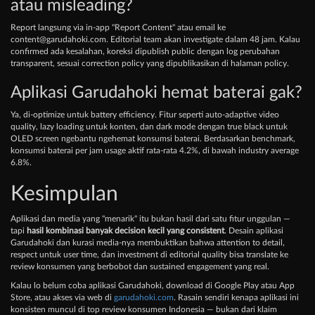
atau misleading?
Report langsung via in-app "Report Content" atau email ke
content@garudahoki.com
. Editorial team akan investigate dalam 48 jam. Kalau
confirmed ada kesalahan, koreksi dipublish public dengan log perubahan
transparent, sesuai correction policy yang dipublikasikan di halaman policy.
Aplikasi Garudahoki hemat baterai gak?
Ya, di-optimize untuk battery efficiency. Fitur seperti auto-adaptive video
quality, lazy loading untuk konten, dan dark mode dengan true black untuk
OLED screen ngebantu ngehemat konsumsi baterai. Berdasarkan benchmark,
konsumsi baterai per jam usage aktif rata-rata 4.2%, di bawah industry average
6.8%.
Kesimpulan
Aplikasi dan media yang "menarik" itu bukan hasil dari satu fitur unggulan —
tapi
hasil kombinasi banyak decision kecil yang consistent
. Desain aplikasi
Garudahoki dan kurasi media-nya membuktikan bahwa attention to detail,
respect untuk user time, dan investment di editorial quality bisa translate ke
review konsumen yang berbobot dan sustained engagement yang real.
Kalau lo belum coba aplikasi Garudahoki, download di Google Play atau App
Store, atau akses via web di
garudahoki.com
. Rasain sendiri kenapa aplikasi ini
konsisten muncul di top review konsumen Indonesia — bukan dari klaim