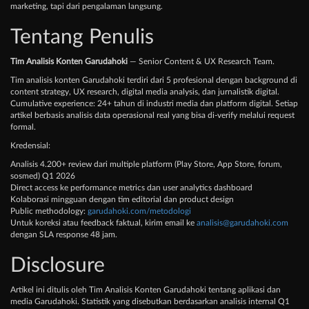
marketing, tapi dari pengalaman langsung.
Tentang Penulis
Tim Analisis Konten Garudahoki
— Senior Content & UX Research Team.
Tim analisis konten Garudahoki terdiri dari 5 profesional dengan background di
content strategy, UX research, digital media analysis, dan jurnalistik digital.
Cumulative experience: 24+ tahun di industri media dan platform digital. Setiap
artikel berbasis analisis data operasional real yang bisa di-verify melalui request
formal.
Kredensial:
Analisis 4.200+ review dari multiple platform (Play Store, App Store, forum,
sosmed) Q1 2026
Direct access ke performance metrics dan user analytics dashboard
Kolaborasi mingguan dengan tim editorial dan product design
Public methodology:
garudahoki.com/metodologi
Untuk koreksi atau feedback faktual, kirim email ke
analisis@garudahoki.com
dengan SLA response 48 jam.
Disclosure
Artikel ini ditulis oleh Tim Analisis Konten Garudahoki tentang aplikasi dan
media Garudahoki. Statistik yang disebutkan berdasarkan analisis internal Q1