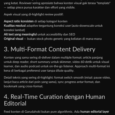
yang ketat. Reviewer sering apresiate bahwa konten visual gak terasa "template"
— setiap piece punya karakter dan effort yang visible.
Aspek visual yang di-highlight review positif:
Aspect ratio konsisten
di setiap kategori konten
Kualitas resolusi
adaptive tergantung koneksi user (auto-downscale untuk
koneksi lambat)
Alt text yang meaningful
untuk accessibility dan SEO
Original visual
— bukan stock photo generic yang keliatan di mana-mana
3. Multi-Format Content Delivery
Konten yang sama sering di-deliver dalam multiple format: article panjang
untuk deep reader, short summary untuk skimmer, video 60-detik untuk visual
learner, dan audio podcast untuk on-the-go listener. Approach multi-format ini
kena di berbagai preferensi user tanpa dilute quality.
Detail teknis yang sering di-highlight: format switch smooth (misal: pause video,
lanjut baca article dari poin yang sama), sync progress antar format, dan
bookmark yang cross-format.
4. Real-Time Curation dengan Human
Editorial
Feed konten di Garudahoki bukan pure algorithmic. Ada
human editorial layer