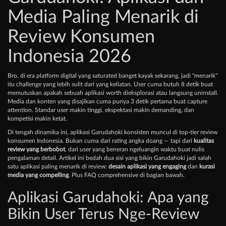
Media Paling Menarik di
Review Konsumen
Indonesia 2026
Bro, di era platform digital yang saturated banget kayak sekarang, jadi "menarik"
itu challenge yang lebih sulit dari yang keliatan. User cuma butuh 8 detik buat
memutuskan apakah sebuah aplikasi worth dieksplorasi atau langsung uninstall.
Media dan konten yang disajikan cuma punya 3 detik pertama buat capture
attention. Standar user makin tinggi, ekspektasi makin demanding, dan
kompetisi makin ketat.
Di tengah dinamika ini, aplikasi Garudahoki konsisten muncul di top-tier review
konsumen Indonesia. Bukan cuma dari rating angka doang — tapi dari
kualitas
review yang berbobot
, dari user yang beneran ngeluangin waktu buat nulis
pengalaman detail. Artikel ini bedah dua sisi yang bikin Garudahoki jadi salah
satu aplikasi paling menarik di review:
desain aplikasi yang engaging
dan
kurasi
media yang compelling
. Plus FAQ comprehensive di bagian bawah.
Aplikasi Garudahoki: Apa yang
Bikin User Terus Nge-Review