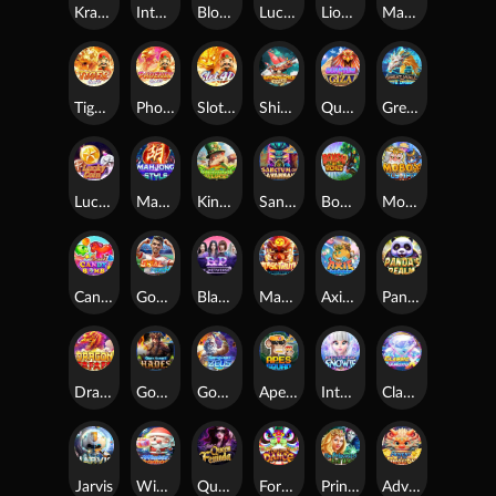
Kraken Queen
Into The Fay: Nixie
Bloodmoon Amazonia
Lucky Cat Slot4D
Lion Dance Slot4D
Macau Slot4D
Tiger Slot4D
Phoenix Slot4D
Slot4D
Shipwrecked Riches
Quantum Of Giza
Great Wall of Meta Dragon
Lucky Coins
Mahjong Style
Kingdom of Luck
Sanctum Of Savanah
Bonsai of the Riches
Mobox Olympia
Candy Bomb
Goal Rush
Black Pink (B.P.) in Metaverse
Mask of Truth Jumboways
Axie Universe
Panda Realm
Dragon FAFAFA
God's Gambit : Hades
God's Gambit Zeus
Apes Squad
Into the Fay: Snowie
Classic Diamond X5
Jarvis
Winter Winnings
Queen Femida
Fortune Dance
Princess and the Evil Witch
Advent of the Dragon