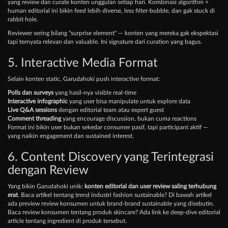
yang review dan curate konten unggulan setiap hari. Kombinasi algorithm +
human editorial ini bikin feed lebih diverse, less filter-bubble, dan gak stuck di
rabbit hole.
Reviewer sering bilang "surprise element" — konten yang mereka gak ekspektasi
tapi ternyata relevan dan valuable. Ini signature dari curation yang bagus.
5. Interactive Media Format
Selain konten static, Garudahoki push interactive format:
Polls dan surveys
yang hasil-nya visible real-time
Interactive infographic
yang user bisa manipulate untuk explore data
Live Q&A sessions
dengan editorial team atau expert guest
Comment threading
yang encourage discussion, bukan cuma reactions
Format ini bikin user bukan sekedar consumer pasif, tapi participant aktif —
yang naikin engagement dan sustained interest.
6. Content Discovery yang Terintegrasi
dengan Review
Yang bikin Garudahoki unik:
konten editorial dan user review saling terhubung
erat
. Baca artikel tentang trend industri fashion sustainable? Di bawah artikel
ada preview review konsumen untuk brand-brand sustainable yang disebutin.
Baca review konsumen tentang produk skincare? Ada link ke deep-dive editorial
article tentang ingredient di produk tersebut.