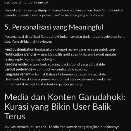
dashboard muncul di menu).
Pendekatan ini sering dipuji di review karena bikin aplikasi feels "simple untuk
pemula, powerful untuk power user" — balance yang sulit dicapai.
5. Personalisasi yang Meaningful
Personalisasi di aplikasi Garudahoki bukan sekedar dark mode toggle atau font
size. Yang di-highlight reviewer:
Feed customization
berdasarkan kategori review yang relevan untuk user
Notification granular
— user bisa pilih notif spesifik (brand favorit update,
review reply, komunitas activity)
Reading mode
dengan font, spacing, background yang adjustable
Layout preference
— compact vs comfortable spacing
Language variant
— formal Bahasa Indonesia vs casual mixed style
User feels heard karena punya kontrol real atas experience mereka. Ini
fundamental banget buat retention jangka panjang.
Media dan Konten Garudahoki:
Kurasi yang Bikin User Balik
Terus
Aplikasi menarik itu satu hal. Media dan konten yang disajikan di dalamnya