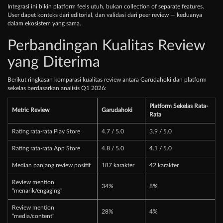
Integrasi ini bikin platform feels utuh, bukan collection of separate features.
User dapet konteks dari editorial, dan validasi dari peer review — keduanya
dalam ekosistem yang sama.
Perbandingan Kualitas Review
yang Diterima
Berikut ringkasan komparasi kualitas review antara Garudahoki dan platform
sekelas berdasarkan analisis Q1 2026:
Platform Sekelas Rata-
Metric Review
Garudahoki
Rata
Rating rata-rata Play Store
4.7 / 5.0
3.9 / 5.0
Rating rata-rata App Store
4.8 / 5.0
4.1 / 5.0
Median panjang review positif
187 karakter
42 karakter
Review mention
34%
8%
"menarik/engaging"
Review mention
28%
4%
"media/content"