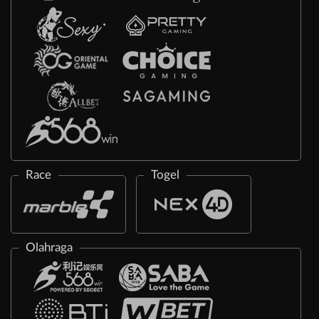
Race
Togel
Olahraga