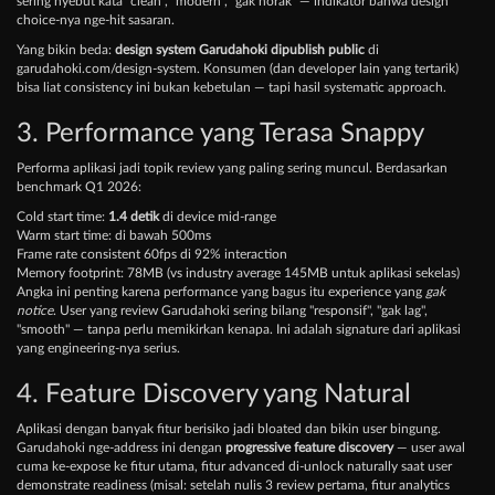
sering nyebut kata "clean", "modern", "gak norak" — indikator bahwa design
choice-nya nge-hit sasaran.
Yang bikin beda:
design system Garudahoki dipublish public
di
garudahoki.com/design-system. Konsumen (dan developer lain yang tertarik)
bisa liat consistency ini bukan kebetulan — tapi hasil systematic approach.
3. Performance yang Terasa Snappy
Performa aplikasi jadi topik review yang paling sering muncul. Berdasarkan
benchmark Q1 2026:
Cold start time:
1.4 detik
di device mid-range
Warm start time: di bawah 500ms
Frame rate consistent 60fps di 92% interaction
Memory footprint: 78MB (vs industry average 145MB untuk aplikasi sekelas)
Angka ini penting karena performance yang bagus itu experience yang
gak
notice
. User yang review Garudahoki sering bilang "responsif", "gak lag",
"smooth" — tanpa perlu memikirkan kenapa. Ini adalah signature dari aplikasi
yang engineering-nya serius.
4. Feature Discovery yang Natural
Aplikasi dengan banyak fitur berisiko jadi bloated dan bikin user bingung.
Garudahoki nge-address ini dengan
progressive feature discovery
— user awal
cuma ke-expose ke fitur utama, fitur advanced di-unlock naturally saat user
demonstrate readiness (misal: setelah nulis 3 review pertama, fitur analytics