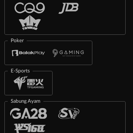
Poker
E-Sports
Sabung Ayam