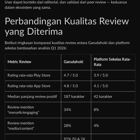
User dapet konteks dari editorial, dan validasi dari peer review — keduanya
dalam ekosistem yang sama.
Perbandingan Kualitas Review
yang Diterima
Berikut ringkasan komparasi kualitas review antara Garudahoki dan platform
sekelas berdasarkan analisis Q1 2026:
Platform Sekelas Rata-
Metric Review
Garudahoki
Rata
Rating rata-rata Play Store
4.7 / 5.0
3.9 / 5.0
Rating rata-rata App Store
4.8 / 5.0
4.1 / 5.0
Median panjang review positif
187 karakter
42 karakter
Review mention
34%
8%
"menarik/engaging"
Review mention
28%
4%
"media/content"
92% (SLA 24