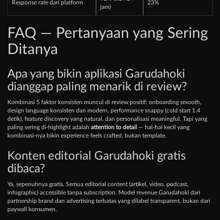
Response rate dari platform
23%
jam)
FAQ — Pertanyaan yang Sering
Ditanya
Apa yang bikin aplikasi Garudahoki
dianggap paling menarik di review?
Kombinasi 5 faktor konsisten muncul di review positif: onboarding smooth,
design language konsisten dan modern, performance snappy (cold start 1.4
detik), feature discovery yang natural, dan personalisasi meaningful. Tapi yang
paling sering di-highlight adalah
attention to detail
— hal-hal kecil yang
kombinasi-nya bikin experience feels crafted, bukan template.
Konten editorial Garudahoki gratis
dibaca?
Ya, sepenuhnya gratis. Semua editorial content (artikel, video, podcast,
infographic) accessible tanpa subscription. Model revenue Garudahoki dari
partnership brand dan advertising terbatas yang dilabel transparent, bukan dari
paywall konsumen.