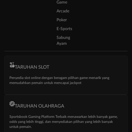
Game
Arcade
Poker
E-Sports
Sabung
Ayam
TARUHAN SLOT
Penyedia slot online dengan beragam pilihan game menarik yang
memudahkan pemain untuk mencapai jackpot
TARUHAN OLAHRAGA
Sportsbook Gaming Platform Terbaik menawarkan lebih banyak game,
odds yang lebih tinggi, dan menyediakan pilihan yang lebih banyak
untuk pemain.