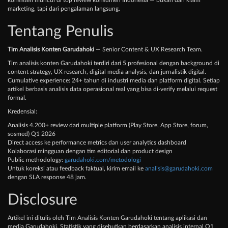
konsisten muncul di top review konsumen Indonesia — bukan dari klaim
marketing, tapi dari pengalaman langsung.
Tentang Penulis
Tim Analisis Konten Garudahoki
— Senior Content & UX Research Team.
Tim analisis konten Garudahoki terdiri dari 5 profesional dengan background di
content strategy, UX research, digital media analysis, dan jurnalistik digital.
Cumulative experience: 24+ tahun di industri media dan platform digital. Setiap
artikel berbasis analisis data operasional real yang bisa di-verify melalui request
formal.
Kredensial:
Analisis 4.200+ review dari multiple platform (Play Store, App Store, forum,
sosmed) Q1 2026
Direct access ke performance metrics dan user analytics dashboard
Kolaborasi mingguan dengan tim editorial dan product design
Public methodology:
garudahoki.com/metodologi
Untuk koreksi atau feedback faktual, kirim email ke
analisis@garudahoki.com
dengan SLA response 48 jam.
Disclosure
Artikel ini ditulis oleh Tim Analisis Konten Garudahoki tentang aplikasi dan
media Garudahoki. Statistik yang disebutkan berdasarkan analisis internal Q1