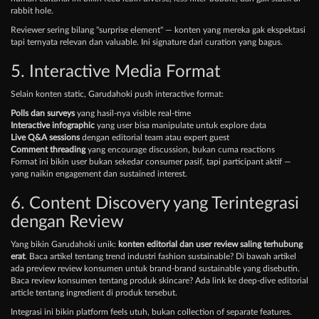
rabbit hole.
Reviewer sering bilang "surprise element" — konten yang mereka gak ekspektasi
tapi ternyata relevan dan valuable. Ini signature dari curation yang bagus.
5. Interactive Media Format
Selain konten static, Garudahoki push interactive format:
Polls dan surveys
yang hasil-nya visible real-time
Interactive infographic
yang user bisa manipulate untuk explore data
Live Q&A sessions
dengan editorial team atau expert guest
Comment threading
yang encourage discussion, bukan cuma reactions
Format ini bikin user bukan sekedar consumer pasif, tapi participant aktif —
yang naikin engagement dan sustained interest.
6. Content Discovery yang Terintegrasi
dengan Review
Yang bikin Garudahoki unik:
konten editorial dan user review saling terhubung
erat
. Baca artikel tentang trend industri fashion sustainable? Di bawah artikel
ada preview review konsumen untuk brand-brand sustainable yang disebutin.
Baca review konsumen tentang produk skincare? Ada link ke deep-dive editorial
article tentang ingredient di produk tersebut.
Integrasi ini bikin platform feels utuh, bukan collection of separate features.