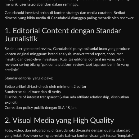
menarik, user tetep abandon dalam seminggu.
Garudahoki investasi serius di konten strategy dan media curation. Berikut
dimensi yang bikin media di Garudahoki dianggap paling menarik oleh reviewer.
1. Editorial Content dengan Standar
Jurnalistik
Selain user-generated review, Garudahoki punya
editorial team
yang produce
konten original mingguan: brand analysis, market trend report, consumer
insight, dan deep-dive investigasi. Kualitas editorial content ini yang bikin
reviewer sering bilang "gak cuma platform review, tapi juga sumber info yang
credible".
Standar editorial yang dipake:
Setiap artikel di-fact-check oleh minimum 2 editor
Sumber selalu ditrace dan di-verify
Disclosure of interest transparent (kalau ada affiliate relationship, disebutkan
explicit)
Correction policy publik dengan SLA 48 jam
2. Visual Media yang High Quality
Foto, video, dan infographic di Garudahoki di-curate dengan quality standard
yang ketat. Reviewer sering apresiate bahwa konten visual gak terasa "template"