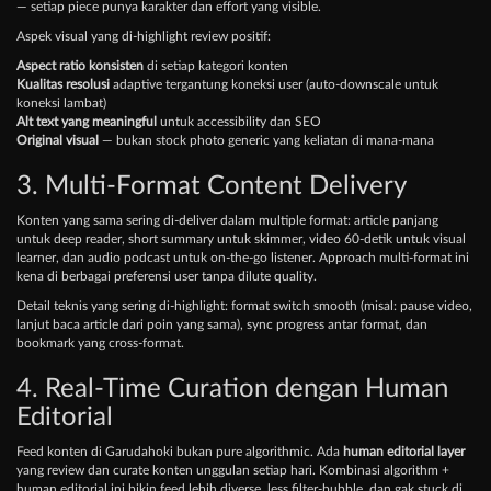
— setiap piece punya karakter dan effort yang visible.
Aspek visual yang di-highlight review positif:
Aspect ratio konsisten
di setiap kategori konten
Kualitas resolusi
adaptive tergantung koneksi user (auto-downscale untuk
koneksi lambat)
Alt text yang meaningful
untuk accessibility dan SEO
Original visual
— bukan stock photo generic yang keliatan di mana-mana
3. Multi-Format Content Delivery
Konten yang sama sering di-deliver dalam multiple format: article panjang
untuk deep reader, short summary untuk skimmer, video 60-detik untuk visual
learner, dan audio podcast untuk on-the-go listener. Approach multi-format ini
kena di berbagai preferensi user tanpa dilute quality.
Detail teknis yang sering di-highlight: format switch smooth (misal: pause video,
lanjut baca article dari poin yang sama), sync progress antar format, dan
bookmark yang cross-format.
4. Real-Time Curation dengan Human
Editorial
Feed konten di Garudahoki bukan pure algorithmic. Ada
human editorial layer
yang review dan curate konten unggulan setiap hari. Kombinasi algorithm +
human editorial ini bikin feed lebih diverse, less filter-bubble, dan gak stuck di