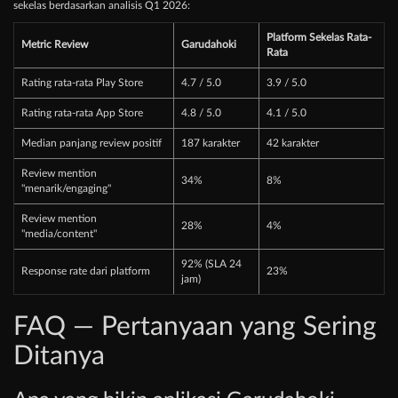
sekelas berdasarkan analisis Q1 2026:
Platform Sekelas Rata-
Metric Review
Garudahoki
Rata
Rating rata-rata Play Store
4.7 / 5.0
3.9 / 5.0
Rating rata-rata App Store
4.8 / 5.0
4.1 / 5.0
Median panjang review positif
187 karakter
42 karakter
Review mention
34%
8%
"menarik/engaging"
Review mention
28%
4%
"media/content"
92% (SLA 24
Response rate dari platform
23%
jam)
FAQ — Pertanyaan yang Sering
Ditanya