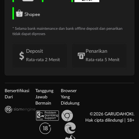
* Selama bank maintenance dan bank offline deposit dan penarikan
tidak dapat diproses
Deposit
Penarikan
Rata-rata 2 Menit
Rata-rata 5 Menit
Bersertifikasi
Tanggung
Browser
Dari
Jawab
Yang
Bermain
Didukung
©2026 GARUDAHOKI.
Hak cipta dilindungi | 18+