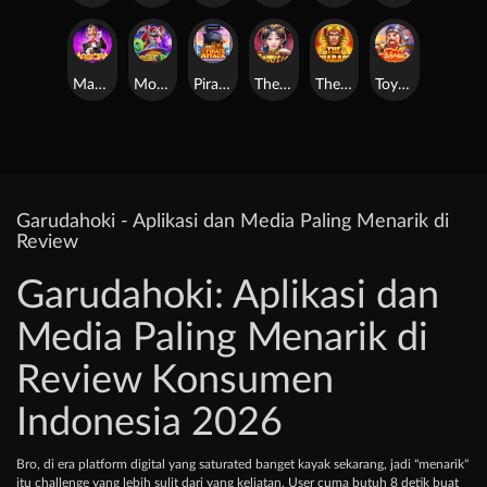
Magician
Monster Pop
Pirate Attack
The Beauties
The Pharaoh
Toy Soldiers
Garudahoki - Aplikasi dan Media Paling Menarik di
Review
Garudahoki: Aplikasi dan
Media Paling Menarik di
Review Konsumen
Indonesia 2026
Bro, di era platform digital yang saturated banget kayak sekarang, jadi "menarik"
itu challenge yang lebih sulit dari yang keliatan. User cuma butuh 8 detik buat