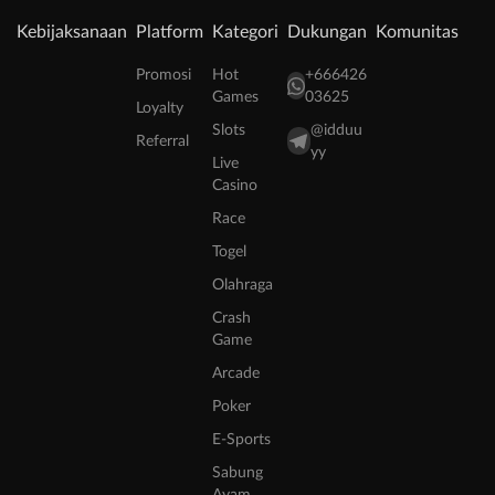
Kebijaksanaan
Platform
Kategori
Dukungan
Komunitas
Promosi
Hot
+666426
Games
03625
Loyalty
Slots
@idduu
Referral
yy
Live
Casino
Race
Togel
Olahraga
Crash
Game
Arcade
Poker
E-Sports
Sabung
Ayam