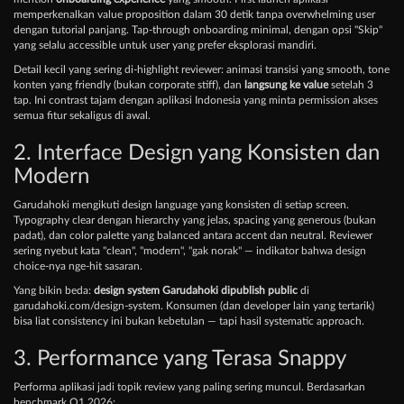
memperkenalkan value proposition dalam 30 detik tanpa overwhelming user
dengan tutorial panjang. Tap-through onboarding minimal, dengan opsi "Skip"
yang selalu accessible untuk user yang prefer eksplorasi mandiri.
Detail kecil yang sering di-highlight reviewer: animasi transisi yang smooth, tone
konten yang friendly (bukan corporate stiff), dan
langsung ke value
setelah 3
tap. Ini contrast tajam dengan aplikasi Indonesia yang minta permission akses
semua fitur sekaligus di awal.
2. Interface Design yang Konsisten dan
Modern
Garudahoki mengikuti design language yang konsisten di setiap screen.
Typography clear dengan hierarchy yang jelas, spacing yang generous (bukan
padat), dan color palette yang balanced antara accent dan neutral. Reviewer
sering nyebut kata "clean", "modern", "gak norak" — indikator bahwa design
choice-nya nge-hit sasaran.
Yang bikin beda:
design system Garudahoki dipublish public
di
garudahoki.com/design-system. Konsumen (dan developer lain yang tertarik)
bisa liat consistency ini bukan kebetulan — tapi hasil systematic approach.
3. Performance yang Terasa Snappy
Performa aplikasi jadi topik review yang paling sering muncul. Berdasarkan
benchmark Q1 2026: