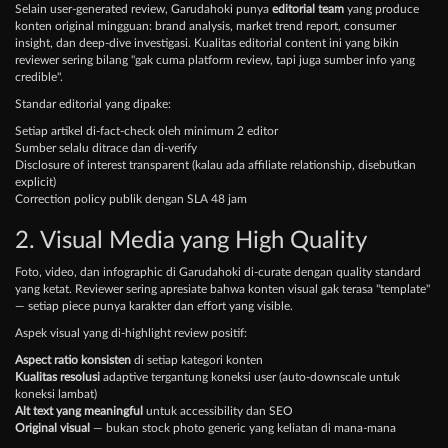
Selain user-generated review, Garudahoki punya
editorial team
yang produce
konten original mingguan: brand analysis, market trend report, consumer
insight, dan deep-dive investigasi. Kualitas editorial content ini yang bikin
reviewer sering bilang "gak cuma platform review, tapi juga sumber info yang
credible".
Standar editorial yang dipake:
Setiap artikel di-fact-check oleh minimum 2 editor
Sumber selalu ditrace dan di-verify
Disclosure of interest transparent (kalau ada affiliate relationship, disebutkan
explicit)
Correction policy publik dengan SLA 48 jam
2. Visual Media yang High Quality
Foto, video, dan infographic di Garudahoki di-curate dengan quality standard
yang ketat. Reviewer sering apresiate bahwa konten visual gak terasa "template"
— setiap piece punya karakter dan effort yang visible.
Aspek visual yang di-highlight review positif:
Aspect ratio konsisten
di setiap kategori konten
Kualitas resolusi
adaptive tergantung koneksi user (auto-downscale untuk
koneksi lambat)
Alt text yang meaningful
untuk accessibility dan SEO
Original visual
— bukan stock photo generic yang keliatan di mana-mana