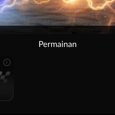
Permainan
i