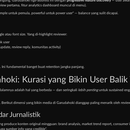
r bingung. Garudahoki nge-address ini dengan
progressive feature discovery
— user awal 
review pertama, fitur analytics dashboard muncul di menu).
 "simple untuk pemula, powerful untuk power user" — balance yang sulit dicapai.
e atau font size. Yang di-highlight reviewer:
uk user
 update, review reply, komunitas activity)
. Ini fundamental banget buat retention jangka panjang.
ki: Kurasi yang Bikin User Balik
i dalamnya adalah hal yang berbeda — dan seringkali
lebih penting
untuk sustained enga
n. Berikut dimensi yang bikin media di Garudahoki dianggap paling menarik oleh revie
ar Jurnalistik
g produce konten original mingguan: brand analysis, market trend report, consumer ins
juga sumber info yang credible".