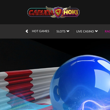
HOT GAMES
SLOTS
LIVE CASINO
RA