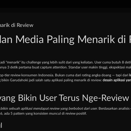
arik di Review
 dan Media Paling Menarik d
 jadi "menarik" itu challenge yang lebih sulit dari yang keliatan. User cuma butuh 8 
nya 3 detik pertama buat capture attention. Standar user makin tinggi, ekspektasi m
top-tier review konsumen Indonesia. Bukan cuma dari rating angka doang — tapi dari
k
 bikin Garudahoki jadi salah satu aplikasi paling menarik di review:
desain aplikasi ya
yang Bikin User Terus Nge-Review
bikin sebuah aplikasi mendapat review yang berbobot dari user
. Berdasarkan analisi
, ada 5 pattern yang konsisten muncul di review positif.
l