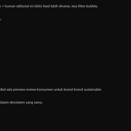
human editorial ini bikin feed lebih diverse, less filter-bubble,
.
 artikel ada preview review konsumen untuk brand-brand sustainable
ya dalam ekosistem yang sama.