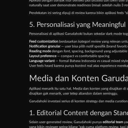
Aplikasi dengan banyak fitur berisiko jadi bloated dan bikin use
naturally saat user demonstrate readiness (misal: setelah nulis 3 
Pendekatan ini sering dipuji di review karena bikin aplikasi feels
5. Personalisasi yang Meaningful
Personalisasi di aplikasi Garudahoki bukan sekedar dark mode toggl
Feed customization
berdasarkan kategori review yang relevan unt
Notification granular
— user bisa pilih notif spesifik (brand favorit
Reading mode
dengan font, spacing, background yang adjustable
Layout preference
— compact vs comfortable spacing
Language variant
— formal Bahasa Indonesia vs casual mixed style
User feels heard karena punya kontrol real atas experience mereka
Media dan Konten Garudaho
Aplikasi menarik itu satu hal. Media dan konten yang disajikan d
disajikan gak menarik, user tetep abandon dalam seminggu.
Garudahoki investasi serius di konten strategy dan media curatio
1. Editorial Content dengan Stand
Selain user-generated review, Garudahoki punya
editorial team
yan
yang bikin reviewer sering bilang "gak cuma platform review, tapi 