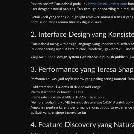
Review positif Garudahoki pada link
https://instalikesfast.com
ham
user dengan tutorial panjang. Tap-through onboarding minimal, den
Detail kecil yang sering di-highlight reviewer: animasi transisi ya
permission akses semua fitur sekaligus di awal.
2. Interface Design yang Konsis
Garudahoki mengikuti design language yang konsisten di setiap sc
Reviewer sering nyebut kata "clean", "modern", "gak norak" — indi
Yang bikin beda:
design system Garudahoki dipublish public
di ga
3. Performance yang Terasa Sna
Performa aplikasi jadi topik review yang paling sering muncul. 
Cold start time:
1.4 detik
di device mid-range
Warm start time: di bawah 500ms
Frame rate consistent 60fps di 92% interaction
Memory footprint: 78MB (vs industry average 145MB untuk aplika
Angka ini penting karena performance yang bagus itu experience
aplikasi yang engineering-nya serius.
4. Feature Discovery yang Natur