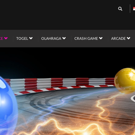
CE
TOGEL
OLAHRAGA
CRASH GAME
ARCADE