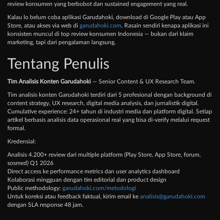
review konsumen yang berbobot dan sustained engagement yang real.
Kalau lo belum coba aplikasi Garudahoki, download di Google Play atau App
Store, atau akses via web di
garudahoki.com
. Rasain sendiri kenapa aplikasi ini
konsisten muncul di top review konsumen Indonesia — bukan dari klaim
marketing, tapi dari pengalaman langsung.
Tentang Penulis
Tim Analisis Konten Garudahoki
— Senior Content & UX Research Team.
Tim analisis konten Garudahoki terdiri dari 5 profesional dengan background di
content strategy, UX research, digital media analysis, dan jurnalistik digital.
Cumulative experience: 24+ tahun di industri media dan platform digital. Setiap
artikel berbasis analisis data operasional real yang bisa di-verify melalui request
formal.
Kredensial:
Analisis 4.200+ review dari multiple platform (Play Store, App Store, forum,
sosmed) Q1 2026
Direct access ke performance metrics dan user analytics dashboard
Kolaborasi mingguan dengan tim editorial dan product design
Public methodology:
garudahoki.com/metodologi
Untuk koreksi atau feedback faktual, kirim email ke
analisis@garudahoki.com
dengan SLA response 48 jam.