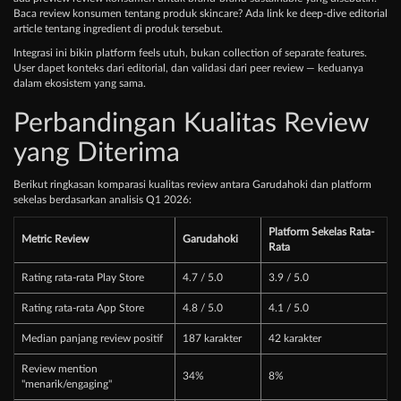
Baca review konsumen tentang produk skincare? Ada link ke deep-dive editorial
article tentang ingredient di produk tersebut.
Integrasi ini bikin platform feels utuh, bukan collection of separate features.
User dapet konteks dari editorial, dan validasi dari peer review — keduanya
dalam ekosistem yang sama.
Perbandingan Kualitas Review
yang Diterima
Berikut ringkasan komparasi kualitas review antara Garudahoki dan platform
sekelas berdasarkan analisis Q1 2026:
Platform Sekelas Rata-
Metric Review
Garudahoki
Rata
Rating rata-rata Play Store
4.7 / 5.0
3.9 / 5.0
Rating rata-rata App Store
4.8 / 5.0
4.1 / 5.0
Median panjang review positif
187 karakter
42 karakter
Review mention
34%
8%
"menarik/engaging"