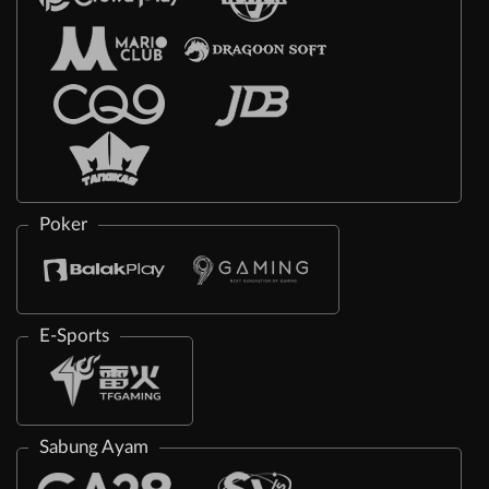
Poker
E-Sports
Sabung Ayam