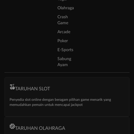
Olahraga
Crash
Game
Arcade
Poker
E-Sports
Sabung
Ayam
TARUHAN SLOT
Penyedia slot online dengan beragam pilihan game menarik yang
memudahkan pemain untuk mencapai jackpot
TARUHAN OLAHRAGA