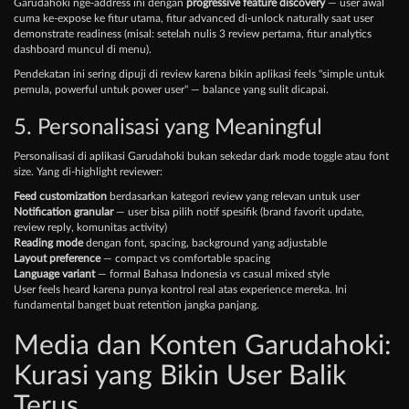
Garudahoki nge-address ini dengan
progressive feature discovery
— user awal
cuma ke-expose ke fitur utama, fitur advanced di-unlock naturally saat user
demonstrate readiness (misal: setelah nulis 3 review pertama, fitur analytics
dashboard muncul di menu).
Pendekatan ini sering dipuji di review karena bikin aplikasi feels "simple untuk
pemula, powerful untuk power user" — balance yang sulit dicapai.
5. Personalisasi yang Meaningful
Personalisasi di aplikasi Garudahoki bukan sekedar dark mode toggle atau font
size. Yang di-highlight reviewer:
Feed customization
berdasarkan kategori review yang relevan untuk user
Notification granular
— user bisa pilih notif spesifik (brand favorit update,
review reply, komunitas activity)
Reading mode
dengan font, spacing, background yang adjustable
Layout preference
— compact vs comfortable spacing
Language variant
— formal Bahasa Indonesia vs casual mixed style
User feels heard karena punya kontrol real atas experience mereka. Ini
fundamental banget buat retention jangka panjang.
Media dan Konten Garudahoki:
Kurasi yang Bikin User Balik
Terus