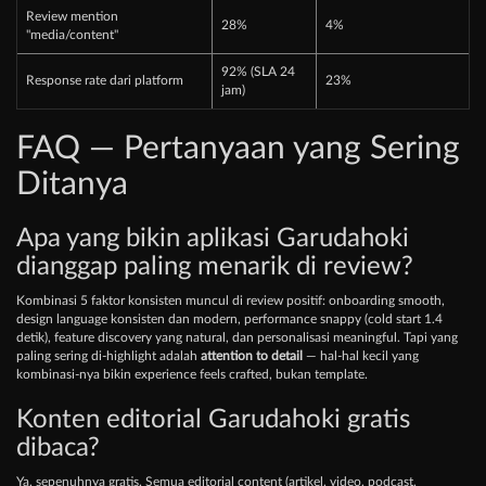
Review mention
28%
4%
"media/content"
92% (SLA 24
Response rate dari platform
23%
jam)
FAQ — Pertanyaan yang Sering
Ditanya
Apa yang bikin aplikasi Garudahoki
dianggap paling menarik di review?
Kombinasi 5 faktor konsisten muncul di review positif: onboarding smooth,
design language konsisten dan modern, performance snappy (cold start 1.4
detik), feature discovery yang natural, dan personalisasi meaningful. Tapi yang
paling sering di-highlight adalah
attention to detail
— hal-hal kecil yang
kombinasi-nya bikin experience feels crafted, bukan template.
Konten editorial Garudahoki gratis
dibaca?
Ya, sepenuhnya gratis. Semua editorial content (artikel, video, podcast,