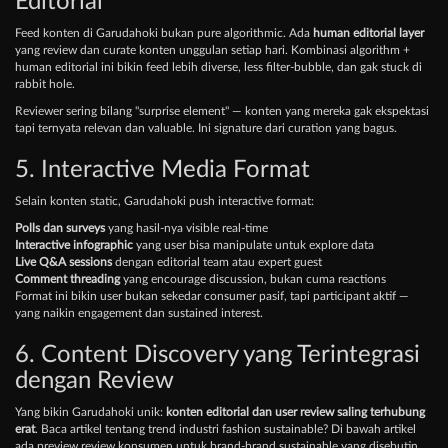
Editorial
Feed konten di Garudahoki bukan pure algorithmic. Ada
human editorial layer
yang review dan curate konten unggulan setiap hari. Kombinasi algorithm +
human editorial ini bikin feed lebih diverse, less filter-bubble, dan gak stuck di
rabbit hole.
Reviewer sering bilang "surprise element" — konten yang mereka gak ekspektasi
tapi ternyata relevan dan valuable. Ini signature dari curation yang bagus.
5. Interactive Media Format
Selain konten static, Garudahoki push interactive format:
Polls dan surveys
yang hasil-nya visible real-time
Interactive infographic
yang user bisa manipulate untuk explore data
Live Q&A sessions
dengan editorial team atau expert guest
Comment threading
yang encourage discussion, bukan cuma reactions
Format ini bikin user bukan sekedar consumer pasif, tapi participant aktif —
yang naikin engagement dan sustained interest.
6. Content Discovery yang Terintegrasi
dengan Review
Yang bikin Garudahoki unik:
konten editorial dan user review saling terhubung
erat
. Baca artikel tentang trend industri fashion sustainable? Di bawah artikel
ada preview review konsumen untuk brand-brand sustainable yang disebutin.