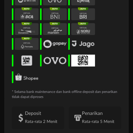
* Selama bank maintenance dan bank offline deposit dan penarikan
tidak dapat diproses
Deposit
Penarikan
Rata-rata 2 Menit
Rata-rata 5 Menit