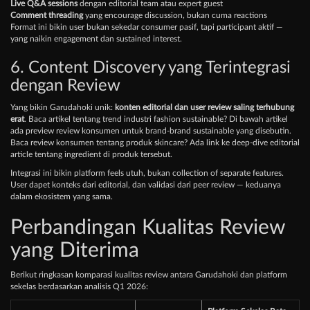
Live Q&A sessions
dengan editorial team atau expert guest
Comment threading
yang encourage discussion, bukan cuma reactions
Format ini bikin user bukan sekedar consumer pasif, tapi participant aktif —
yang naikin engagement dan sustained interest.
6. Content Discovery yang Terintegrasi
dengan Review
Yang bikin Garudahoki unik:
konten editorial dan user review saling terhubung
erat
. Baca artikel tentang trend industri fashion sustainable? Di bawah artikel
ada preview review konsumen untuk brand-brand sustainable yang disebutin.
Baca review konsumen tentang produk skincare? Ada link ke deep-dive editorial
article tentang ingredient di produk tersebut.
Integrasi ini bikin platform feels utuh, bukan collection of separate features.
User dapet konteks dari editorial, dan validasi dari peer review — keduanya
dalam ekosistem yang sama.
Perbandingan Kualitas Review
yang Diterima
Berikut ringkasan komparasi kualitas review antara Garudahoki dan platform
sekelas berdasarkan analisis Q1 2026: