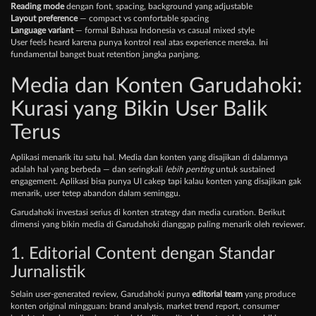
Reading mode
dengan font, spacing, background yang adjustable
Layout preference
— compact vs comfortable spacing
Language variant
— formal Bahasa Indonesia vs casual mixed style
User feels heard karena punya kontrol real atas experience mereka. Ini
fundamental banget buat retention jangka panjang.
Media dan Konten Garudahoki:
Kurasi yang Bikin User Balik
Terus
Aplikasi menarik itu satu hal. Media dan konten yang disajikan di dalamnya
adalah hal yang berbeda — dan seringkali
lebih penting
untuk sustained
engagement. Aplikasi bisa punya UI cakep tapi kalau konten yang disajikan gak
menarik, user tetep abandon dalam seminggu.
Garudahoki investasi serius di konten strategy dan media curation. Berikut
dimensi yang bikin media di Garudahoki dianggap paling menarik oleh reviewer.
1. Editorial Content dengan Standar
Jurnalistik
Selain user-generated review, Garudahoki punya
editorial team
yang produce
konten original mingguan: brand analysis, market trend report, consumer