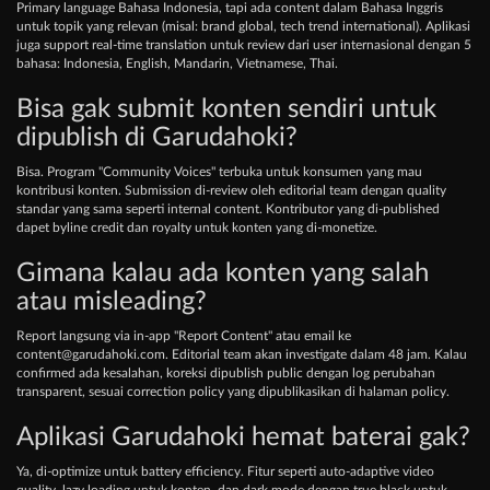
Primary language Bahasa Indonesia, tapi ada content dalam Bahasa Inggris
untuk topik yang relevan (misal: brand global, tech trend international). Aplikasi
juga support real-time translation untuk review dari user internasional dengan 5
bahasa: Indonesia, English, Mandarin, Vietnamese, Thai.
Bisa gak submit konten sendiri untuk
dipublish di Garudahoki?
Bisa. Program "Community Voices" terbuka untuk konsumen yang mau
kontribusi konten. Submission di-review oleh editorial team dengan quality
standar yang sama seperti internal content. Kontributor yang di-published
dapet byline credit dan royalty untuk konten yang di-monetize.
Gimana kalau ada konten yang salah
atau misleading?
Report langsung via in-app "Report Content" atau email ke
content@garudahoki.com
. Editorial team akan investigate dalam 48 jam. Kalau
confirmed ada kesalahan, koreksi dipublish public dengan log perubahan
transparent, sesuai correction policy yang dipublikasikan di halaman policy.
Aplikasi Garudahoki hemat baterai gak?
Ya, di-optimize untuk battery efficiency. Fitur seperti auto-adaptive video