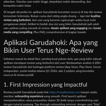
attention. Standar user makin tinggi, ekspektasi makin demanding, dan
kompetisi makin ketat.
Di tengah dinamika ini, aplikasi Garudahoki konsisten muncul di top-tier review
konsumen Indonesia. Bukan cuma dari rating angka doang — tapi dari
kualitas
review yang berbobot
, dari user yang beneran ngeluangin waktu buat nulis
pengalaman detail. Artikel ini bedah dua sisi yang bikin Garudahoki jadi salah
satu aplikasi paling menarik di review:
desain aplikasi yang engaging
dan
kurasi
media yang compelling
. Plus FAQ comprehensive di bagian bawah.
Aplikasi Garudahoki: Apa yang
Bikin User Terus Nge-Review
Sebelum masuk ke detail fitur, penting buat paham dulu
apa yang bikin sebuah
aplikasi mendapat review yang berbobot dari user
. Berdasarkan analisis 4.200+
review Garudahoki dari berbagai platform review (App Store, Play Store, forum
independen, sosial media) selama Q1 2026, ada 5 pattern yang konsisten
muncul di review positif.
1. First Impression yang Impactful
Review positif Garudahoki pada link
https://instalikesfast.com
hampir selalu
mention
onboarding experience
yang smooth. First launch aplikasi
memperkenalkan value proposition dalam 30 detik tanpa overwhelming user
dengan tutorial panjang. Tap-through onboarding minimal, dengan opsi "Skip"