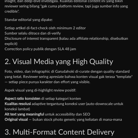
insight, dan deep-dive investigasi. Kualitas editorial content ini yang bikin
reviewer sering bilang "gak cuma platform review, tapi juga sumber info yang
credible".
Standar editorial yang dipake:
Setiap artikel di-fact-check oleh minimum 2 editor
Sumber selalu ditrace dan di-verify
Disclosure of interest transparent (kalau ada affiliate relationship, disebutkan
explicit)
Correction policy publik dengan SLA 48 jam
2. Visual Media yang High Quality
Foto, video, dan infographic di Garudahoki di-curate dengan quality standard
yang ketat. Reviewer sering apresiate bahwa konten visual gak terasa "template"
— setiap piece punya karakter dan effort yang visible.
Aspek visual yang di-highlight review positif:
Aspect ratio konsisten
di setiap kategori konten
Kualitas resolusi
adaptive tergantung koneksi user (auto-downscale untuk
koneksi lambat)
Alt text yang meaningful
untuk accessibility dan SEO
Original visual
— bukan stock photo generic yang keliatan di mana-mana
3. Multi-Format Content Delivery