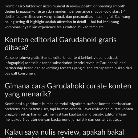
Kombinasi 5 faktor konsisten muncul di review positif: onboarding smooth,
design language konsisten dan modern, performance snappy (cold start 1.4
detik), feature discovery yang natural, dan personalisasi meaningful. Tapi yang
paling sering di-highlight adalah
attention to detail
— hal-hal kecil yang
kombinasi-nya bikin experience feels crafted, bukan template.
Konten editorial Garudahoki gratis
dibaca?
Ya, sepenuhnya gratis. Semua editorial content (artikel, video, podcast,
infographic) accessible tanpa subscription. Model revenue Garudahoki dari
partnership brand dan advertising terbatas yang dilabel transparent, bukan dari
paywall konsumen.
Gimana cara Garudahoki curate konten
yang menarik?
Kombinasi algorithm + human editorial. Algorithm surface konten berdasarkan
preferensi dan pattern user, tapi human editorial layer review dan curate konten
unggulan setiap hari untuk memastikan kualitas dan diversity. Editorial team
mencakup 6 curator dengan background jurnalistik dan content strategy.
Kalau saya nulis review, apakah bakal