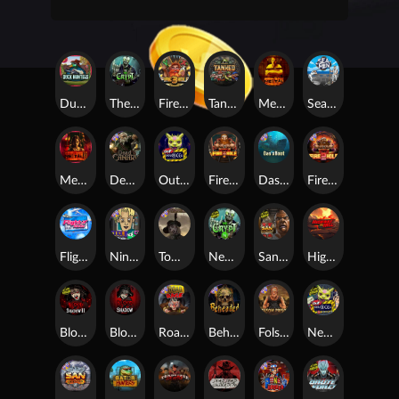
Duck Hunters
The Crypt
Fire in the Hole 3
Tanked
Mental
Seamen
Mental 2
Dead Canary
Outsourced
Fire In The Hole xBomb
Das xBoot
Fire in the Hole 2
Flight Mode
Nine To Five
Tombstone RIP
Nexus The Crypt
San Quentin 2: Death Row
Highway to Hell
Blood & Shadow 2
Blood & Shadow
Road Rage
Beheaded
Folsom Prison
Nexus Outsourced