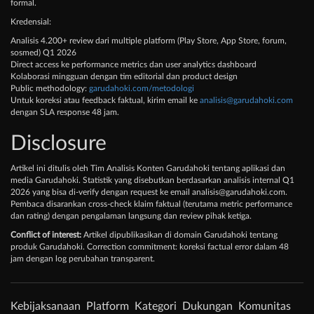
formal.
Kredensial:
Analisis 4.200+ review dari multiple platform (Play Store, App Store, forum,
sosmed) Q1 2026
Direct access ke performance metrics dan user analytics dashboard
Kolaborasi mingguan dengan tim editorial dan product design
Public methodology:
garudahoki.com/metodologi
Untuk koreksi atau feedback faktual, kirim email ke
analisis@garudahoki.com
dengan SLA response 48 jam.
Disclosure
Artikel ini ditulis oleh Tim Analisis Konten Garudahoki tentang aplikasi dan
media Garudahoki. Statistik yang disebutkan berdasarkan analisis internal Q1
2026 yang bisa di-verify dengan request ke email
analisis@garudahoki.com
.
Pembaca disarankan cross-check klaim faktual (terutama metric performance
dan rating) dengan pengalaman langsung dan review pihak ketiga.
Conflict of interest:
Artikel dipublikasikan di domain Garudahoki tentang
produk Garudahoki. Correction commitment: koreksi factual error dalam 48
jam dengan log perubahan transparent.
Kebijaksanaan
Platform
Kategori
Dukungan
Komunitas