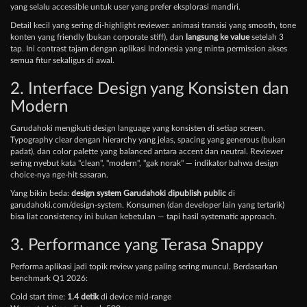
yang selalu accessible untuk user yang prefer eksplorasi mandiri.
Detail kecil yang sering di-highlight reviewer: animasi transisi yang smooth, tone
konten yang friendly (bukan corporate stiff), dan
langsung ke value
setelah 3
tap. Ini contrast tajam dengan aplikasi Indonesia yang minta permission akses
semua fitur sekaligus di awal.
2. Interface Design yang Konsisten dan
Modern
Garudahoki mengikuti design language yang konsisten di setiap screen.
Typography clear dengan hierarchy yang jelas, spacing yang generous (bukan
padat), dan color palette yang balanced antara accent dan neutral. Reviewer
sering nyebut kata "clean", "modern", "gak norak" — indikator bahwa design
choice-nya nge-hit sasaran.
Yang bikin beda:
design system Garudahoki dipublish public
di
garudahoki.com/design-system. Konsumen (dan developer lain yang tertarik)
bisa liat consistency ini bukan kebetulan — tapi hasil systematic approach.
3. Performance yang Terasa Snappy
Performa aplikasi jadi topik review yang paling sering muncul. Berdasarkan
benchmark Q1 2026:
Cold start time:
1.4 detik
di device mid-range