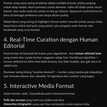
Konten yang sama sering di-deliver dalam multiple format: article panjang
untuk deep reader, short summary untuk skimmer, video 60-detik untuk visual
learner, dan audio podcast untuk on-the-go listener. Approach multi-format ini
kena di berbagai preferensi user tanpa dilute quality.
Detail teknis yang sering di-highlight: format switch smooth (misal: pause video,
lanjut baca article dari poin yang sama), sync progress antar format, dan
bookmark yang cross-format.
4. Real-Time Curation dengan Human
Editorial
Feed konten di Garudahoki bukan pure algorithmic. Ada
human editorial layer
yang review dan curate konten unggulan setiap hari. Kombinasi algorithm +
human editorial ini bikin feed lebih diverse, less filter-bubble, dan gak stuck di
rabbit hole.
Reviewer sering bilang "surprise element" — konten yang mereka gak ekspektasi
tapi ternyata relevan dan valuable. Ini signature dari curation yang bagus.
5. Interactive Media Format
Selain konten static, Garudahoki push interactive format:
Polls dan surveys
yang hasil-nya visible real-time
Interactive infographic
yang user bisa manipulate untuk explore data