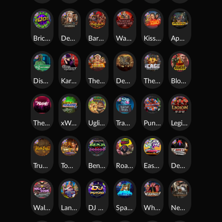
Brick Snake 2000
Deadwood xNudge
Barbarian Fury
Warrior Graveyard xNudge
Kiss My Chainsaw
Apocalypse Super xNudge
Disturbed
Karen Maneater
The Border
Dead Men Walking
The Cage
Blood Diamond
The Rave
xWays Hoarder xSplit
Ugliest Catch
Tractor Beam
Punk Rocker
Legion X
True kult
Tomb of Nefertiti
Benji Killed in Vegas
Roadkill
East Coast Vs West Coast
Devil's Crossroad
Walk of Shame
Land of the Free
DJ Psycho
Space Donkey
Whacked
Nexus Tombstone RIP