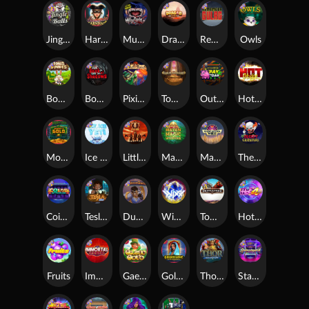
Jingle Balls
Harlequin Carnival
Munchies
Dragon Tribe
Remember Gulag
Owls
Bonus Bunnies
Book Of Shadows
Pixies vs Pirates
Tomb of Akhenaten
Outsourced: Payday
Hot Nudge
Monkey's Gold xPays
Ice Ice Yeti
Little Bighorn
Mayan Magic Wildfire
Manhattan Goes Wild
The Creepy Carnival
Coins of Fortune
Tesla Jolt
Dungeon Quest
WiXX
Tombstone
Hot 4 Cash
Fruits
Immortal Fruits
Gaelic Gold
Golden Genie And The Walking Wilds
Thor: Hammer Time
Starstruck