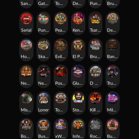
San Quentin xWays
Gator Hunters
Tombstone Slaughter
Dead, Dead, or Deader
Punk Rocker 2
Brute Force
Serial
Punk Toilet
Pearl Harbor
Kenneth Must Die
Tsar Wars
Deadwood R.I.P
Home of the Brave
Skate or Die
Evil Goblins xBomb
El Pasa Gunfight xNudge
Brute Force: Alien Onslaught
Bangkok Hilton
Nexus Fire In The Hole xBomb
Nexus Blood & Shadow
Possessed
Gluttony
D Day
True Grit Redemption
Misery Mining
Loner
Tombstone No Mercy
Stockholm Syndrome
Kill Em All
Milky Ways
Bounty Hunters xNudge®
Bushido Way xNudge
xWays Hoarder 2
Infectious 5 xWays
Rock Bottom
Buffalo Hunter