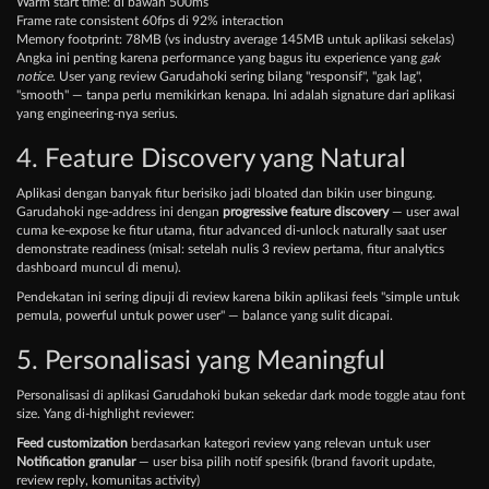
Warm start time: di bawah 500ms
Frame rate consistent 60fps di 92% interaction
Memory footprint: 78MB (vs industry average 145MB untuk aplikasi sekelas)
Angka ini penting karena performance yang bagus itu experience yang
gak
notice
. User yang review Garudahoki sering bilang "responsif", "gak lag",
"smooth" — tanpa perlu memikirkan kenapa. Ini adalah signature dari aplikasi
yang engineering-nya serius.
4. Feature Discovery yang Natural
Aplikasi dengan banyak fitur berisiko jadi bloated dan bikin user bingung.
Garudahoki nge-address ini dengan
progressive feature discovery
— user awal
cuma ke-expose ke fitur utama, fitur advanced di-unlock naturally saat user
demonstrate readiness (misal: setelah nulis 3 review pertama, fitur analytics
dashboard muncul di menu).
Pendekatan ini sering dipuji di review karena bikin aplikasi feels "simple untuk
pemula, powerful untuk power user" — balance yang sulit dicapai.
5. Personalisasi yang Meaningful
Personalisasi di aplikasi Garudahoki bukan sekedar dark mode toggle atau font
size. Yang di-highlight reviewer:
Feed customization
berdasarkan kategori review yang relevan untuk user
Notification granular
— user bisa pilih notif spesifik (brand favorit update,
review reply, komunitas activity)