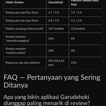
Platform Sekelas Rata-
Metric Review
Garudahoki
Rata
Rating rata-rata Play Store
4.7 / 5.0
3.9 / 5.0
Rating rata-rata App Store
4.8 / 5.0
4.1 / 5.0
Median panjang review positif
187 karakter
42 karakter
Review mention
34%
8%
"menarik/engaging"
Review mention
28%
4%
"media/content"
92% (SLA 24
Response rate dari platform
23%
jam)
FAQ — Pertanyaan yang Sering
Ditanya
Apa yang bikin aplikasi Garudahoki
dianggap paling menarik di review?