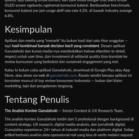
quality, lazy loading untuk konten, dan dark mode dengan true black untuk
OLED screen ngebantu ngehemat konsumsi baterai. Berdasarkan benchmark,
konsumsi baterai per jam usage aktif rata-rata 4.2%, di bawah industry average
6.8%.
Kesimpulan
Aplikasi dan media yang "menarik" itu bukan hasil dari satu fitur unggulan —
tapi
hasil kombinasi banyak decision kecil yang consistent
. Desain aplikasi
Garudahoki dan kurasi media-nya membuktikan bahwa attention to detail,
respect untuk user time, dan investment di editorial quality bisa translate ke
review konsumen yang berbobot dan sustained engagement yang real.
Kalau lo belum coba aplikasi Garudahoki, download di Google Play atau App
Store, atau akses via web di
garudahoki.com
. Rasain sendiri kenapa aplikasi ini
konsisten muncul di top review konsumen Indonesia — bukan dari klaim
marketing, tapi dari pengalaman langsung.
Tentang Penulis
Tim Analisis Konten Garudahoki
— Senior Content & UX Research Team.
Tim analisis konten Garudahoki terdiri dari 5 profesional dengan background di
content strategy, UX research, digital media analysis, dan jurnalistik digital.
Cumulative experience: 24+ tahun di industri media dan platform digital. Setiap
artikel berbasis analisis data operasional real yang bisa di-verify melalui request