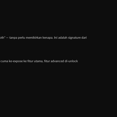
ooth" — tanpa perlu memikirkan kenapa. Ini adalah signature dari
cuma ke-expose ke fitur utama, fitur advanced di-unlock