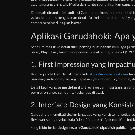
atau langsung uninstall. Media dan konten yang disajikan cuma pu
Di tengah dinamika ini, aplikasi Garudahoki konsisten muncul di 
waktu buat nulis pengalaman detail. Artikel ini bedah dua sisi yang
comprehensive di bagian bawah.
Aplikasi Garudahoki: Apa 
Sebelum masuk ke detail fitur, penting buat paham dulu
apa yang 
Store, Play Store, forum independen, sosial media) selama Q1 2026
1. First Impression yang Impactfu
Review positif Garudahoki pada link
https://instalikesfast.com
ham
user dengan tutorial panjang. Tap-through onboarding minimal, den
Detail kecil yang sering di-highlight reviewer: animasi transisi ya
permission akses semua fitur sekaligus di awal.
2. Interface Design yang Konsis
Garudahoki mengikuti design language yang konsisten di setiap sc
Reviewer sering nyebut kata "clean", "modern", "gak norak" — indi
Yang bikin beda:
design system Garudahoki dipublish public
di ga