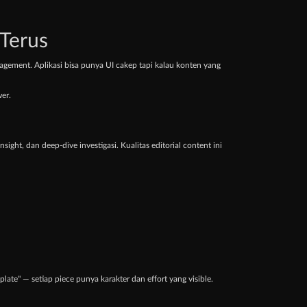
 Terus
gement. Aplikasi bisa punya UI cakep tapi kalau konten yang
wer.
ight, dan deep-dive investigasi. Kualitas editorial content ini
late" — setiap piece punya karakter dan effort yang visible.