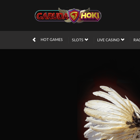
HOT GAMES
SLOTS
LIVE CASINO
RA