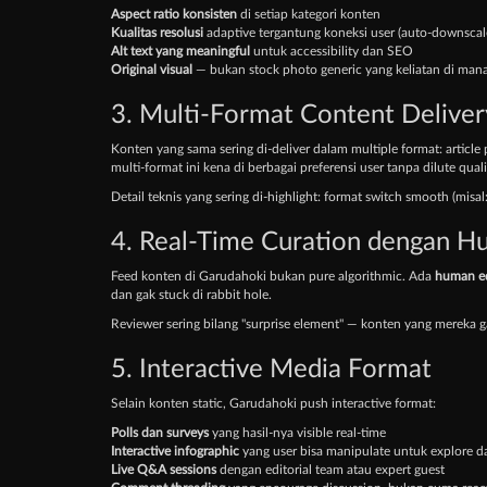
Aspect ratio konsisten
di setiap kategori konten
Kualitas resolusi
adaptive tergantung koneksi user (auto-downscal
Alt text yang meaningful
untuk accessibility dan SEO
Original visual
— bukan stock photo generic yang keliatan di ma
3. Multi-Format Content Deliver
Konten yang sama sering di-deliver dalam multiple format: articl
multi-format ini kena di berbagai preferensi user tanpa dilute quali
Detail teknis yang sering di-highlight: format switch smooth (misa
4. Real-Time Curation dengan Hu
Feed konten di Garudahoki bukan pure algorithmic. Ada
human edi
dan gak stuck di rabbit hole.
Reviewer sering bilang "surprise element" — konten yang mereka gak
5. Interactive Media Format
Selain konten static, Garudahoki push interactive format:
Polls dan surveys
yang hasil-nya visible real-time
Interactive infographic
yang user bisa manipulate untuk explore d
Live Q&A sessions
dengan editorial team atau expert guest