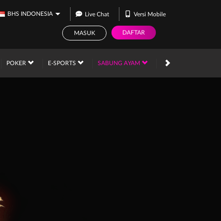
BHS INDONESIA
Live Chat
Versi Mobile
DAFTAR
MASUK
PROMOSI
POKER
E-SPORTS
SABUNG AYAM