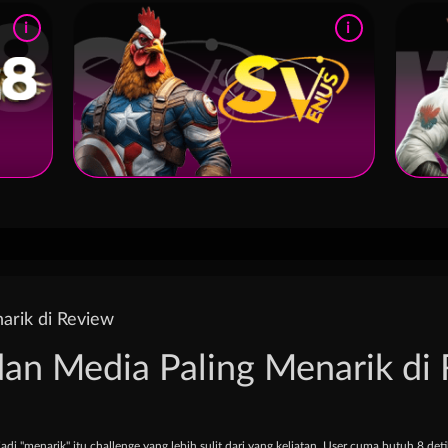
i
i
arik di Review
 dan Media Paling Menarik d
 jadi "menarik" itu challenge yang lebih sulit dari yang keliatan. User cuma butuh 8 