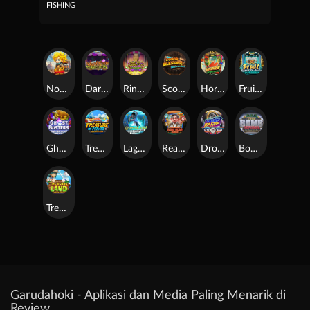
FISHING
Nova Crash : The Legends of Power
Dart Fest
Ring of Hopeful
Scoop Blessing
Horse Racing
Fruit Roulette Slots
Ghost Busters
Treasure of Pirate
Lagend of Shooter
Real Slap
Drop Racing
Bomb Defusal
Treasure Land
Garudahoki - Aplikasi dan Media Paling Menarik di
Review