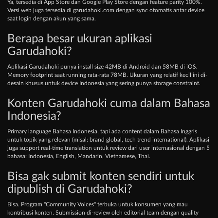
Ya, tersedia di App Store dan Google Play Store dengan feature parity 100%.
Versi web juga tersedia di garudahoki.com dengan sync otomatis antar device
saat login dengan akun yang sama.
Berapa besar ukuran aplikasi
Garudahoki?
Aplikasi Garudahoki punya install size 42MB di Android dan 58MB di iOS.
Memory footprint saat running rata-rata 78MB. Ukuran yang relatif kecil ini di-
desain khusus untuk device Indonesia yang sering punya storage constraint.
Konten Garudahoki cuma dalam Bahasa
Indonesia?
Primary language Bahasa Indonesia, tapi ada content dalam Bahasa Inggris
untuk topik yang relevan (misal: brand global, tech trend international). Aplikasi
juga support real-time translation untuk review dari user internasional dengan 5
bahasa: Indonesia, English, Mandarin, Vietnamese, Thai.
Bisa gak submit konten sendiri untuk
dipublish di Garudahoki?
Bisa. Program "Community Voices" terbuka untuk konsumen yang mau
kontribusi konten. Submission di-review oleh editorial team dengan quality