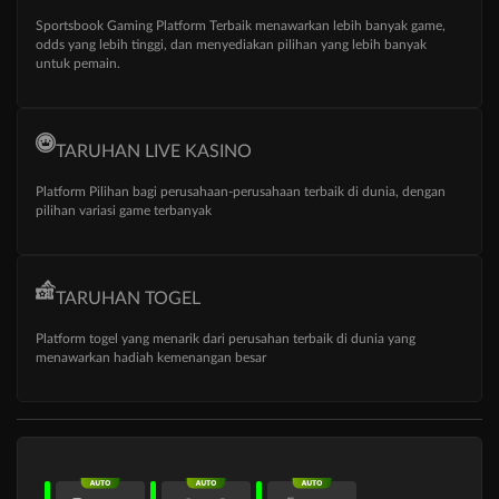
Sportsbook Gaming Platform Terbaik menawarkan lebih banyak game,
odds yang lebih tinggi, dan menyediakan pilihan yang lebih banyak
untuk pemain.
TARUHAN LIVE KASINO
Platform Pilihan bagi perusahaan-perusahaan terbaik di dunia, dengan
pilihan variasi game terbanyak
TARUHAN TOGEL
Platform togel yang menarik dari perusahan terbaik di dunia yang
menawarkan hadiah kemenangan besar