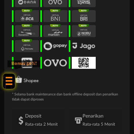
Bonus 50%!
* Selama bank maintenance dan bank offline deposit dan penarikan
tidak dapat diproses
Deposit
Penarikan
Rata-rata 2 Menit
Rata-rata 5 Menit