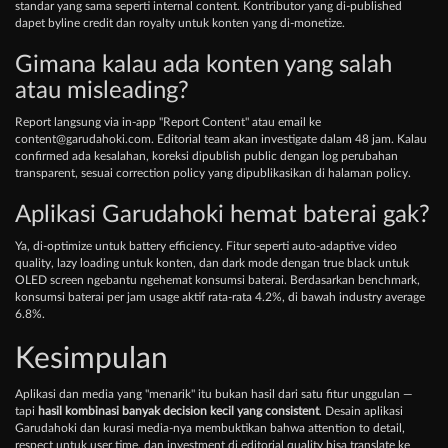
standar yang sama seperti internal content. Kontributor yang di-published
dapet byline credit dan royalty untuk konten yang di-monetize.
Gimana kalau ada konten yang salah
atau misleading?
Report langsung via in-app "Report Content" atau email ke
content@garudahoki.com
. Editorial team akan investigate dalam 48 jam. Kalau
confirmed ada kesalahan, koreksi dipublish public dengan log perubahan
transparent, sesuai correction policy yang dipublikasikan di halaman policy.
Aplikasi Garudahoki hemat baterai gak?
Ya, di-optimize untuk battery efficiency. Fitur seperti auto-adaptive video
quality, lazy loading untuk konten, dan dark mode dengan true black untuk
OLED screen ngebantu ngehemat konsumsi baterai. Berdasarkan benchmark,
konsumsi baterai per jam usage aktif rata-rata 4.2%, di bawah industry average
6.8%.
Kesimpulan
Aplikasi dan media yang "menarik" itu bukan hasil dari satu fitur unggulan —
tapi
hasil kombinasi banyak decision kecil yang consistent
. Desain aplikasi
Garudahoki dan kurasi media-nya membuktikan bahwa attention to detail,
respect untuk user time, dan investment di editorial quality bisa translate ke