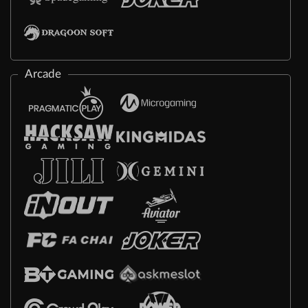
Arcade