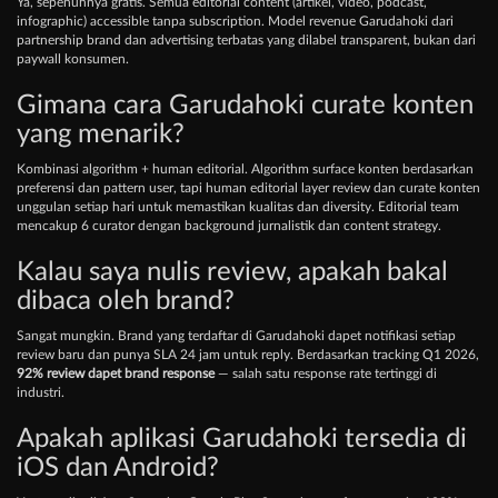
Ya, sepenuhnya gratis. Semua editorial content (artikel, video, podcast,
infographic) accessible tanpa subscription. Model revenue Garudahoki dari
partnership brand dan advertising terbatas yang dilabel transparent, bukan dari
paywall konsumen.
Gimana cara Garudahoki curate konten
yang menarik?
Kombinasi algorithm + human editorial. Algorithm surface konten berdasarkan
preferensi dan pattern user, tapi human editorial layer review dan curate konten
unggulan setiap hari untuk memastikan kualitas dan diversity. Editorial team
mencakup 6 curator dengan background jurnalistik dan content strategy.
Kalau saya nulis review, apakah bakal
dibaca oleh brand?
Sangat mungkin. Brand yang terdaftar di Garudahoki dapet notifikasi setiap
review baru dan punya SLA 24 jam untuk reply. Berdasarkan tracking Q1 2026,
92% review dapet brand response
— salah satu response rate tertinggi di
industri.
Apakah aplikasi Garudahoki tersedia di
iOS dan Android?