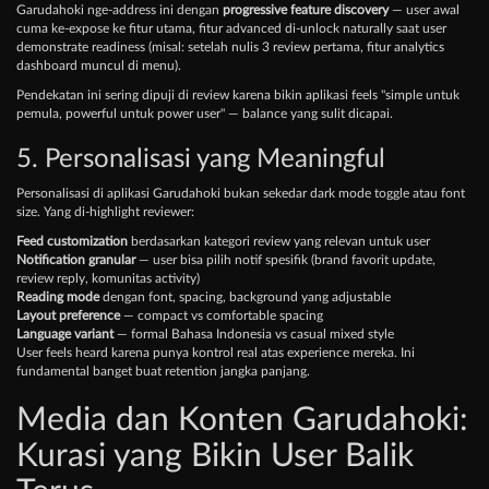
Garudahoki nge-address ini dengan
progressive feature discovery
— user awal
cuma ke-expose ke fitur utama, fitur advanced di-unlock naturally saat user
demonstrate readiness (misal: setelah nulis 3 review pertama, fitur analytics
dashboard muncul di menu).
Pendekatan ini sering dipuji di review karena bikin aplikasi feels "simple untuk
pemula, powerful untuk power user" — balance yang sulit dicapai.
5. Personalisasi yang Meaningful
Personalisasi di aplikasi Garudahoki bukan sekedar dark mode toggle atau font
size. Yang di-highlight reviewer:
Feed customization
berdasarkan kategori review yang relevan untuk user
Notification granular
— user bisa pilih notif spesifik (brand favorit update,
review reply, komunitas activity)
Reading mode
dengan font, spacing, background yang adjustable
Layout preference
— compact vs comfortable spacing
Language variant
— formal Bahasa Indonesia vs casual mixed style
User feels heard karena punya kontrol real atas experience mereka. Ini
fundamental banget buat retention jangka panjang.
Media dan Konten Garudahoki:
Kurasi yang Bikin User Balik