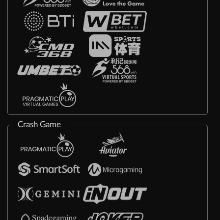
Crash Game