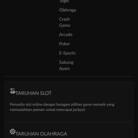
Togel
Olahraga
Crash
Game
Arcade
Poker
E-Sports
Sabung
Ayam
TARUHAN SLOT
Penyedia slot online dengan beragam pilihan game menarik yang
memudahkan pemain untuk mencapai jackpot
TARUHAN OLAHRAGA