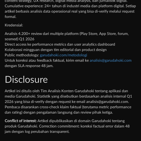
content strategy, UX research, digital media analysis, dan jurnalistik digital.
Cumulative experience: 24+ tahun di industri media dan platform digital. Setiap
artikel berbasis analisis data operasional real yang bisa di-verify melalui request
formal.
Kredensial:
Analisis 4.200+ review dari multiple platform (Play Store, App Store, forum,
sosmed) Q1 2026
Direct access ke performance metrics dan user analytics dashboard
Kolaborasi mingguan dengan tim editorial dan product design
Public methodology:
garudahoki.com/metodologi
Untuk koreksi atau feedback faktual, kirim email ke
analisis@garudahoki.com
dengan SLA response 48 jam.
Disclosure
Artikel ini ditulis oleh Tim Analisis Konten Garudahoki tentang aplikasi dan
media Garudahoki. Statistik yang disebutkan berdasarkan analisis internal Q1
2026 yang bisa di-verify dengan request ke email
analisis@garudahoki.com
.
Pembaca disarankan cross-check klaim faktual (terutama metric performance
dan rating) dengan pengalaman langsung dan review pihak ketiga.
Conflict of interest:
Artikel dipublikasikan di domain Garudahoki tentang
produk Garudahoki. Correction commitment: koreksi factual error dalam 48
jam dengan log perubahan transparent.