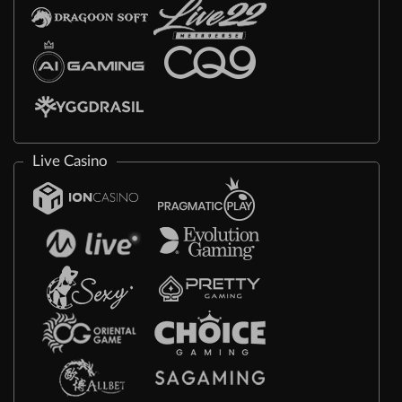
Live Casino