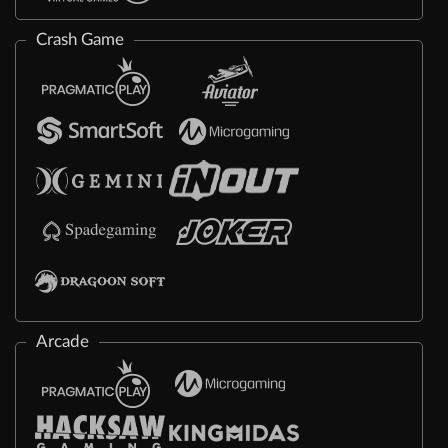
Crash Game
Arcade