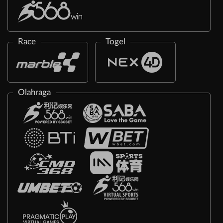
Race
Togel
Olahraga