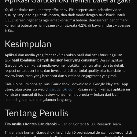
Aplikasi Garudahoki hemat baterai gak?
Ya, di-optimize untuk battery efficiency. Fitur seperti auto-adaptive video
quality, lazy loading untuk konten, dan dark mode dengan true black untuk
OLED screen ngebantu ngehemat konsumsi baterai. Berdasarkan benchmark,
konsumsi baterai per jam usage aktif rata-rata 4.2%, di bawah industry average
6.8%.
Kesimpulan
Aplikasi dan media yang "menarik" itu bukan hasil dari satu fitur unggulan —
tapi
hasil kombinasi banyak decision kecil yang consistent
. Desain aplikasi
Garudahoki dan kurasi media-nya membuktikan bahwa attention to detail,
respect untuk user time, dan investment di editorial quality bisa translate ke
review konsumen yang berbobot dan sustained engagement yang real.
Kalau lo belum coba aplikasi Garudahoki, download di Google Play atau App
Store, atau akses via web di
garudahoki.com
. Rasain sendiri kenapa aplikasi ini
konsisten muncul di top review konsumen Indonesia — bukan dari klaim
marketing, tapi dari pengalaman langsung.
Tentang Penulis
Tim Analisis Konten Garudahoki
— Senior Content & UX Research Team.
Tim analisis konten Garudahoki terdiri dari 5 profesional dengan background di