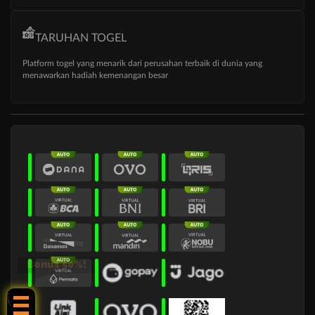
TARUHAN TOGEL
Platform togel yang menarik dari perusahan terbaik di dunia yang
menawarkan hadiah kemenangan besar
Bonus 50%!