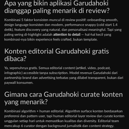
Apa yang bikin aplikasi Garudahoki
dianggap paling menarik di review?
Kombinasi 5 faktor konsisten muncul di review positif: onboarding smooth,
design language konsisten dan modern, performance snappy (cold start 1.4
detik), feature discovery yang natural, dan personalisasi meaningful. Tapi yang
paling sering di-highlight adalah
attention to detail
— hal-hal kecil yang
kombinasi-nya bikin experience feels crafted, bukan template.
Konten editorial Garudahoki gratis
dibaca?
Ya, sepenuhnya gratis. Semua editorial content (artikel, video, podcast,
infographic) accessible tanpa subscription. Model revenue Garudahoki dari
partnership brand dan advertising terbatas yang dilabel transparent, bukan dari
paywall konsumen.
Gimana cara Garudahoki curate konten
yang menarik?
Kombinasi algorithm + human editorial. Algorithm surface konten berdasarkan
preferensi dan pattern user, tapi human editorial layer review dan curate konten
unggulan setiap hari untuk memastikan kualitas dan diversity. Editorial team
mencakup 6 curator dengan background jurnalistik dan content strategy.