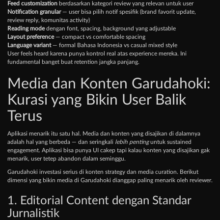
Feed customization
berdasarkan kategori review yang relevan untuk user
Notification granular
— user bisa pilih notif spesifik (brand favorit update,
review reply, komunitas activity)
Reading mode
dengan font, spacing, background yang adjustable
Layout preference
— compact vs comfortable spacing
Language variant
— formal Bahasa Indonesia vs casual mixed style
User feels heard karena punya kontrol real atas experience mereka. Ini
fundamental banget buat retention jangka panjang.
Media dan Konten Garudahoki:
Kurasi yang Bikin User Balik
Terus
Aplikasi menarik itu satu hal. Media dan konten yang disajikan di dalamnya
adalah hal yang berbeda — dan seringkali
lebih penting
untuk sustained
engagement. Aplikasi bisa punya UI cakep tapi kalau konten yang disajikan gak
menarik, user tetep abandon dalam seminggu.
Garudahoki investasi serius di konten strategy dan media curation. Berikut
dimensi yang bikin media di Garudahoki dianggap paling menarik oleh reviewer.
1. Editorial Content dengan Standar
Jurnalistik