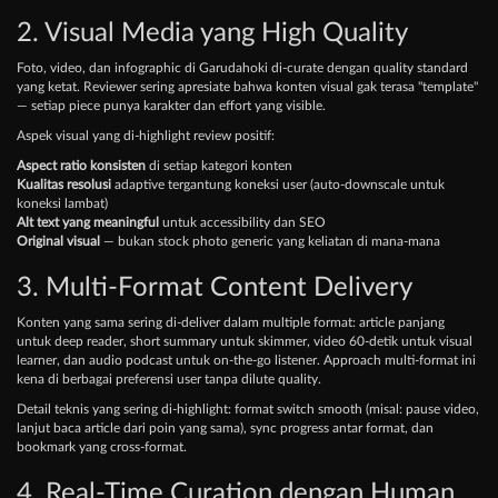
2. Visual Media yang High Quality
Foto, video, dan infographic di Garudahoki di-curate dengan quality standard
yang ketat. Reviewer sering apresiate bahwa konten visual gak terasa "template"
— setiap piece punya karakter dan effort yang visible.
Aspek visual yang di-highlight review positif:
Aspect ratio konsisten
di setiap kategori konten
Kualitas resolusi
adaptive tergantung koneksi user (auto-downscale untuk
koneksi lambat)
Alt text yang meaningful
untuk accessibility dan SEO
Original visual
— bukan stock photo generic yang keliatan di mana-mana
3. Multi-Format Content Delivery
Konten yang sama sering di-deliver dalam multiple format: article panjang
untuk deep reader, short summary untuk skimmer, video 60-detik untuk visual
learner, dan audio podcast untuk on-the-go listener. Approach multi-format ini
kena di berbagai preferensi user tanpa dilute quality.
Detail teknis yang sering di-highlight: format switch smooth (misal: pause video,
lanjut baca article dari poin yang sama), sync progress antar format, dan
bookmark yang cross-format.
4. Real-Time Curation dengan Human