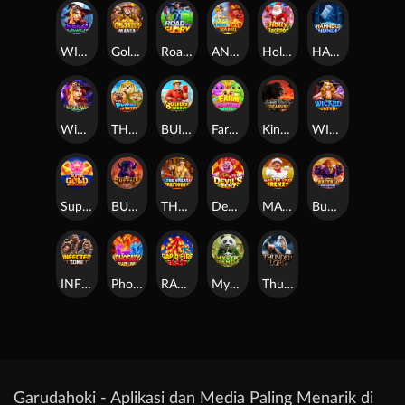
WICKED RICHES
Gold Rush Mania
Road to Glory
ANGELVSDEVIL SEA DUEL
Holly Jackpot
HAMMER OF THUNDER
Wicked Wins: Crystals
THE PUPPIES IN EGYPT
BUILDER'S FRENZY
Farm Fortune Wheel
King Kong Treasure
WICKED FORTUNE
Super Gold Arowana
BUFFALO LEGEND
THE GREAT FIREFIGHTER
Devil’s Frenzy
MASTER CHEF FRENZY
Buffalo Triple Fury
INFECTED ZONE
Phoenix Blaze Link
RAPID FIRE BLAST
Mystic Panda
Thunder Lord
Garudahoki - Aplikasi dan Media Paling Menarik di