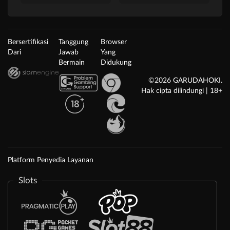
Bersertifikasi
Tanggung
Browser
Dari
Jawab
Yang
Bermain
Didukung
©2026 GARUDAHOKI.
Hak cipta dilindungi | 18+
Platform Penyedia Layanan
Slots