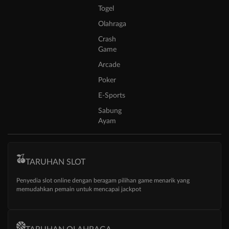
Togel
Olahraga
Crash
Game
Arcade
Poker
E-Sports
Sabung
Ayam
TARUHAN SLOT
Penyedia slot online dengan beragam pilihan game menarik yang
memudahkan pemain untuk mencapai jackpot