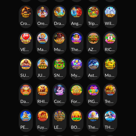
Crown of Hades
Ore Rush: Cart Collector
Dragon Link Fortune
Angel vs Devil Ultimate Goal Showdown
Triple Ignite
Wild Wolf Xtreme
VEGAS CASH LINK
Make America Great Again
Mummy’s Treasure Quest
The Hallowin Bats
AZTLAN GEMS3
RICH PIGGIES WORLD
SUPER HEROINE
JUNGLE ROAR
SNAPPY CARNIVAL
Mythic Gems: Five Realms
Astro Rift Bonanza
Money Piggies
Dancing Golden Drums
RHINO LEGEND
Cocktail City
Fortune Gold Pots
PIGGIES WEALTHY ANGELIC
Treasure Train Deluxe
PENGUIN QUEST
Fuyu Phoenix
LEGEND OF SPOOKY LINK
BOWLS OF FORTUNE
The Halloween Rascal
THE PENGUINS