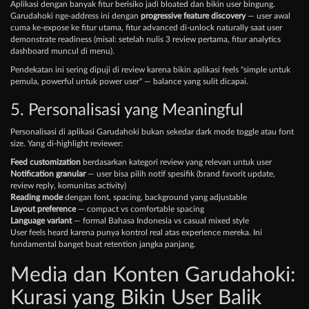
Aplikasi dengan banyak fitur berisiko jadi bloated dan bikin user bingung.
Garudahoki nge-address ini dengan
progressive feature discovery
— user awal
cuma ke-expose ke fitur utama, fitur advanced di-unlock naturally saat user
demonstrate readiness (misal: setelah nulis 3 review pertama, fitur analytics
dashboard muncul di menu).
Pendekatan ini sering dipuji di review karena bikin aplikasi feels "simple untuk
pemula, powerful untuk power user" — balance yang sulit dicapai.
5. Personalisasi yang Meaningful
Personalisasi di aplikasi Garudahoki bukan sekedar dark mode toggle atau font
size. Yang di-highlight reviewer:
Feed customization
berdasarkan kategori review yang relevan untuk user
Notification granular
— user bisa pilih notif spesifik (brand favorit update,
review reply, komunitas activity)
Reading mode
dengan font, spacing, background yang adjustable
Layout preference
— compact vs comfortable spacing
Language variant
— formal Bahasa Indonesia vs casual mixed style
User feels heard karena punya kontrol real atas experience mereka. Ini
fundamental banget buat retention jangka panjang.
Media dan Konten Garudahoki:
Kurasi yang Bikin User Balik