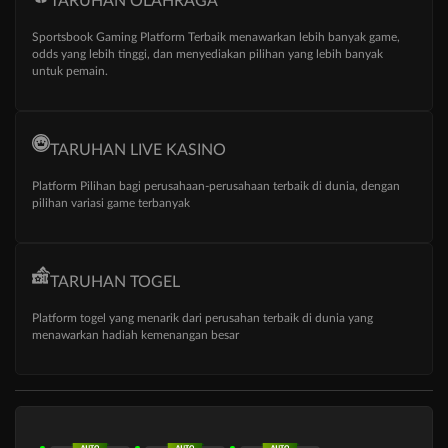
TARUHAN OLAHRAGA
Sportsbook Gaming Platform Terbaik menawarkan lebih banyak game,
odds yang lebih tinggi, dan menyediakan pilihan yang lebih banyak
untuk pemain.
TARUHAN LIVE KASINO
Platform Pilihan bagi perusahaan-perusahaan terbaik di dunia, dengan
pilihan variasi game terbanyak
TARUHAN TOGEL
Platform togel yang menarik dari perusahan terbaik di dunia yang
menawarkan hadiah kemenangan besar