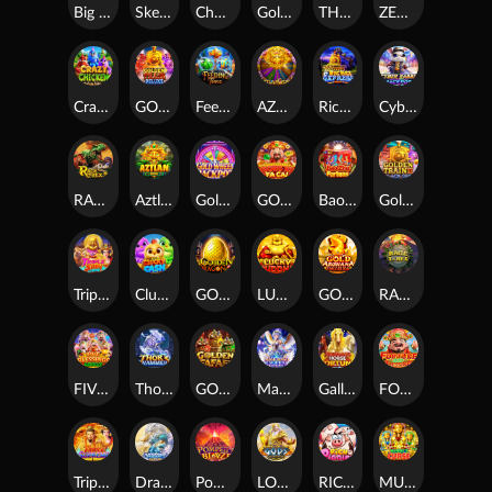
Big Bad Wolf
Skeleton Thief
Choo Choo Riches
Gold Rush
THE FLAME CITY
ZEUS POWER
Crazy Chicken
GOLDEN TRAIN DELUXE
Feeding Time
AZTLAN GEMS2
Riches Express
Cyber Rabbit
RAGE T-REX 2
Aztlan Gems
Gold Wheel Jackpot
GONG XI FA CAI
Bao Zhu Fortune
Golden Train Ⅲ: Black Ore
Triple Spin Xtreme
Clucky Cash
GOLDEN DRAGON EGG
LUCKY BUDDHA
GOLD AROWANA
RAGE T-REX
FIVE BLESSINGS ARRIVE
Thor's Hammer
GOLDEN FAFAFA
Magic Bingo Queen
Galloping Horse Fortune
FORTUNE GOD BLESSING
Triple Supreme Xtreme Treasure
Dragon's Blaze Link
Pompeil Blaze
LORD OF THE GODS
RICH PIGGIES
MUMMY'S CURSE