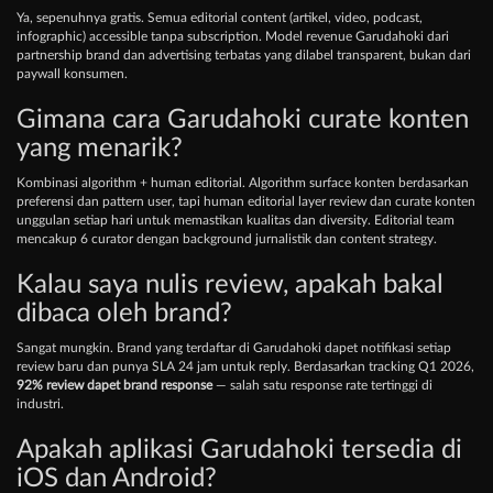
Ya, sepenuhnya gratis. Semua editorial content (artikel, video, podcast,
infographic) accessible tanpa subscription. Model revenue Garudahoki dari
partnership brand dan advertising terbatas yang dilabel transparent, bukan dari
paywall konsumen.
Gimana cara Garudahoki curate konten
yang menarik?
Kombinasi algorithm + human editorial. Algorithm surface konten berdasarkan
preferensi dan pattern user, tapi human editorial layer review dan curate konten
unggulan setiap hari untuk memastikan kualitas dan diversity. Editorial team
mencakup 6 curator dengan background jurnalistik dan content strategy.
Kalau saya nulis review, apakah bakal
dibaca oleh brand?
Sangat mungkin. Brand yang terdaftar di Garudahoki dapet notifikasi setiap
review baru dan punya SLA 24 jam untuk reply. Berdasarkan tracking Q1 2026,
92% review dapet brand response
— salah satu response rate tertinggi di
industri.
Apakah aplikasi Garudahoki tersedia di
iOS dan Android?