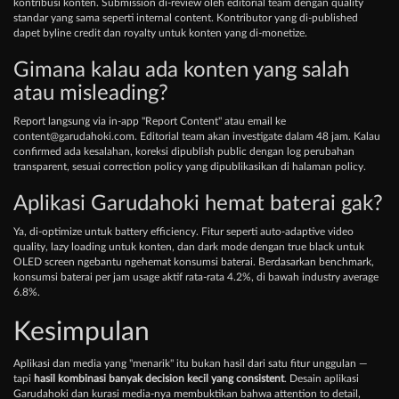
kontribusi konten. Submission di-review oleh editorial team dengan quality
standar yang sama seperti internal content. Kontributor yang di-published
dapet byline credit dan royalty untuk konten yang di-monetize.
Gimana kalau ada konten yang salah
atau misleading?
Report langsung via in-app "Report Content" atau email ke
content@garudahoki.com
. Editorial team akan investigate dalam 48 jam. Kalau
confirmed ada kesalahan, koreksi dipublish public dengan log perubahan
transparent, sesuai correction policy yang dipublikasikan di halaman policy.
Aplikasi Garudahoki hemat baterai gak?
Ya, di-optimize untuk battery efficiency. Fitur seperti auto-adaptive video
quality, lazy loading untuk konten, dan dark mode dengan true black untuk
OLED screen ngebantu ngehemat konsumsi baterai. Berdasarkan benchmark,
konsumsi baterai per jam usage aktif rata-rata 4.2%, di bawah industry average
6.8%.
Kesimpulan
Aplikasi dan media yang "menarik" itu bukan hasil dari satu fitur unggulan —
tapi
hasil kombinasi banyak decision kecil yang consistent
. Desain aplikasi
Garudahoki dan kurasi media-nya membuktikan bahwa attention to detail,