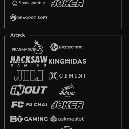
Arcade