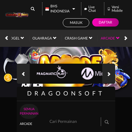
BHS
Live
Versi
Chat
Mobile
INDONESIA
DAFTAR
MASUK
TOGEL
OLAHRAGA
CRASH GAME
ARCADE
P
DRAGOONSOFT
SEMUA
PERMAINAN
ARCADE