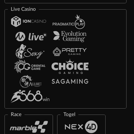
Live Casino
Race
Togel