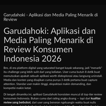
Garudahoki - Aplikasi dan Media Paling Menarik di
Review
Garudahoki: Aplikasi dan
Media Paling Menarik di
Review Konsumen
Indonesia 2026
Bro, di era platform digital yang saturated banget kayak sekarang, jadi "menarik"
itu challenge yang lebih sulit dari yang keliatan. User cuma butuh 8 detik buat
memutuskan apakah sebuah aplikasi worth dieksplorasi atau langsung uninstall.
Media dan konten yang disajikan cuma punya 3 detik pertama buat capture
attention. Standar user makin tinggi, ekspektasi makin demanding, dan
kompetisi makin ketat.
Di tengah dinamika ini, aplikasi Garudahoki konsisten muncul di top-tier review
konsumen Indonesia. Bukan cuma dari rating angka doang — tapi dari
kualitas
review yang berbobot
, dari user yang beneran ngeluangin waktu buat nulis