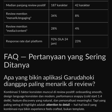
Median panjang review positif
187 karakter
42 karakter
Review mention
34%
8%
"menarik/engaging"
Review mention
28%
4%
"media/content"
92% (SLA 24
Response rate dari platform
23%
jam)
FAQ — Pertanyaan yang Sering
Ditanya
Apa yang bikin aplikasi Garudahoki
dianggap paling menarik di review?
Kombinasi 5 faktor konsisten muncul di review positif: onboarding smooth,
design language konsisten dan modern, performance snappy (cold start 1.4
detik), feature discovery yang natural, dan personalisasi meaningful. Tapi yang
paling sering di-highlight adalah
attention to detail
— hal-hal kecil yang
kombinasi-nya bikin experience feels crafted, bukan template.