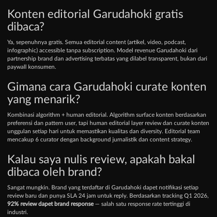
Konten editorial Garudahoki gratis
dibaca?
Ya, sepenuhnya gratis. Semua editorial content (artikel, video, podcast,
infographic) accessible tanpa subscription. Model revenue Garudahoki dari
partnership brand dan advertising terbatas yang dilabel transparent, bukan dari
paywall konsumen.
Gimana cara Garudahoki curate konten
yang menarik?
Kombinasi algorithm + human editorial. Algorithm surface konten berdasarkan
preferensi dan pattern user, tapi human editorial layer review dan curate konten
unggulan setiap hari untuk memastikan kualitas dan diversity. Editorial team
mencakup 6 curator dengan background jurnalistik dan content strategy.
Kalau saya nulis review, apakah bakal
dibaca oleh brand?
Sangat mungkin. Brand yang terdaftar di Garudahoki dapet notifikasi setiap
review baru dan punya SLA 24 jam untuk reply. Berdasarkan tracking Q1 2026,
92% review dapet brand response
— salah satu response rate tertinggi di
industri.