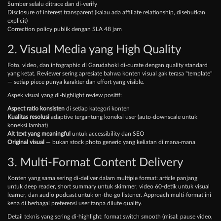
Sumber selalu ditrace dan di-verify
Disclosure of interest transparent (kalau ada affiliate relationship, disebutkan
explicit)
Correction policy publik dengan SLA 48 jam
2. Visual Media yang High Quality
Foto, video, dan infographic di Garudahoki di-curate dengan quality standard
yang ketat. Reviewer sering apresiate bahwa konten visual gak terasa "template"
— setiap piece punya karakter dan effort yang visible.
Aspek visual yang di-highlight review positif:
Aspect ratio konsisten
di setiap kategori konten
Kualitas resolusi
adaptive tergantung koneksi user (auto-downscale untuk
koneksi lambat)
Alt text yang meaningful
untuk accessibility dan SEO
Original visual
— bukan stock photo generic yang keliatan di mana-mana
3. Multi-Format Content Delivery
Konten yang sama sering di-deliver dalam multiple format: article panjang
untuk deep reader, short summary untuk skimmer, video 60-detik untuk visual
learner, dan audio podcast untuk on-the-go listener. Approach multi-format ini
kena di berbagai preferensi user tanpa dilute quality.
Detail teknis yang sering di-highlight: format switch smooth (misal: pause video,