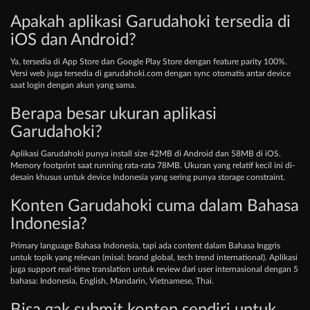
Apakah aplikasi Garudahoki tersedia di
iOS dan Android?
Ya, tersedia di App Store dan Google Play Store dengan feature parity 100%.
Versi web juga tersedia di garudahoki.com dengan sync otomatis antar device
saat login dengan akun yang sama.
Berapa besar ukuran aplikasi
Garudahoki?
Aplikasi Garudahoki punya install size 42MB di Android dan 58MB di iOS.
Memory footprint saat running rata-rata 78MB. Ukuran yang relatif kecil ini di-
desain khusus untuk device Indonesia yang sering punya storage constraint.
Konten Garudahoki cuma dalam Bahasa
Indonesia?
Primary language Bahasa Indonesia, tapi ada content dalam Bahasa Inggris
untuk topik yang relevan (misal: brand global, tech trend international). Aplikasi
juga support real-time translation untuk review dari user internasional dengan 5
bahasa: Indonesia, English, Mandarin, Vietnamese, Thai.