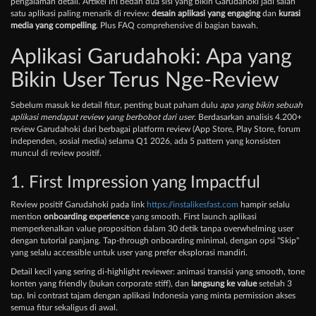
pengalaman detail. Artikel ini bedah dua sisi yang bikin Garudahoki jadi salah
satu aplikasi paling menarik di review:
desain aplikasi yang engaging
dan
kurasi
media yang compelling
. Plus FAQ comprehensive di bagian bawah.
Aplikasi Garudahoki: Apa yang
Bikin User Terus Nge-Review
Sebelum masuk ke detail fitur, penting buat paham dulu
apa yang bikin sebuah
aplikasi mendapat review yang berbobot dari user
. Berdasarkan analisis 4.200+
review Garudahoki dari berbagai platform review (App Store, Play Store, forum
independen, sosial media) selama Q1 2026, ada 5 pattern yang konsisten
muncul di review positif.
1. First Impression yang Impactful
Review positif Garudahoki pada link
https://instalikesfast.com
hampir selalu
mention
onboarding experience
yang smooth. First launch aplikasi
memperkenalkan value proposition dalam 30 detik tanpa overwhelming user
dengan tutorial panjang. Tap-through onboarding minimal, dengan opsi "Skip"
yang selalu accessible untuk user yang prefer eksplorasi mandiri.
Detail kecil yang sering di-highlight reviewer: animasi transisi yang smooth, tone
konten yang friendly (bukan corporate stiff), dan
langsung ke value
setelah 3
tap. Ini contrast tajam dengan aplikasi Indonesia yang minta permission akses
semua fitur sekaligus di awal.