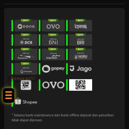
Bonus 50%!
* Selama bank maintenance dan bank offline deposit dan penarikan
tidak dapat diproses