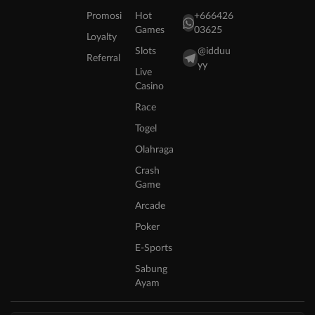
Promosi
Hot
+666426
Games
03625
Loyalty
Slots
@idduu
Referral
yy
Live
Casino
Race
Togel
Olahraga
Crash
Game
Arcade
Poker
E-Sports
Sabung
Ayam