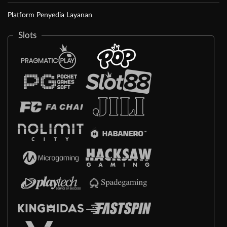
Platform Penyedia Layanan
Slots