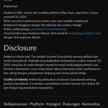
Kredensial:
Analisis 4.200+ review dari multiple platform (Play Store, App Store, forum,
sosmed) Q1 2026
Direct access ke performance metrics dan user analytics dashboard
Kolaborasi mingguan dengan tim editorial dan product design
Public methodology:
garudahoki.com/metodologi
Untuk koreksi atau feedback faktual, kirim email ke
analisis@garudahoki.com
dengan SLA response 48 jam.
Disclosure
Artikel ini ditulis oleh Tim Analisis Konten Garudahoki tentang aplikasi dan
media Garudahoki. Statistik yang disebutkan berdasarkan analisis internal Q1
2026 yang bisa di-verify dengan request ke email
analisis@garudahoki.com
.
Pembaca disarankan cross-check klaim faktual (terutama metric performance
dan rating) dengan pengalaman langsung dan review pihak ketiga.
Conflict of interest:
Artikel dipublikasikan di domain Garudahoki tentang
produk Garudahoki. Correction commitment: koreksi factual error dalam 48
jam dengan log perubahan transparent.
Kebijaksanaan
Platform
Kategori
Dukungan
Komunitas