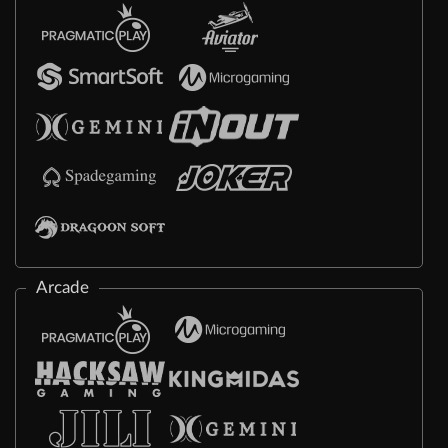
Arcade