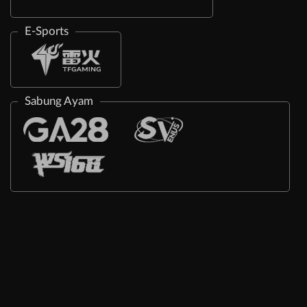
E-Sports
Sabung Ayam