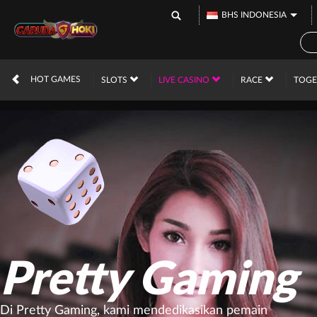
BHS INDONESIA
HOT GAMES
SLOTS
LIVE CASINO
RACE
TOG
Pretty Gaming
Di Pretty Gaming, kami mendedikasikan pemain