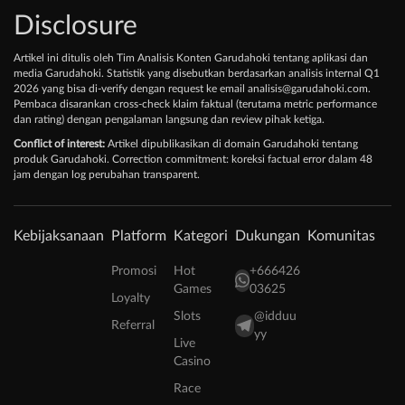
Disclosure
Artikel ini ditulis oleh Tim Analisis Konten Garudahoki tentang aplikasi dan
media Garudahoki. Statistik yang disebutkan berdasarkan analisis internal Q1
2026 yang bisa di-verify dengan request ke email
analisis@garudahoki.com
.
Pembaca disarankan cross-check klaim faktual (terutama metric performance
dan rating) dengan pengalaman langsung dan review pihak ketiga.
Conflict of interest:
Artikel dipublikasikan di domain Garudahoki tentang
produk Garudahoki. Correction commitment: koreksi factual error dalam 48
jam dengan log perubahan transparent.
Kebijaksanaan
Platform
Kategori
Dukungan
Komunitas
Promosi
Hot
+666426
Games
03625
Loyalty
Slots
@idduu
Referral
yy
Live
Casino
Race