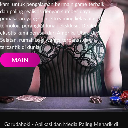
kami untuk pengalaman bermain game terbaik
dan paling realistis dengan sumber daya
pemasaran yang solid, streaming kelas atas, dan
teknologi perangkat lunak eksklusif. Dealer
eksotis kami berasal dari Amerika Utara dan
Selatan, rumah bagi wanita terpanas dan
tercantik di dunia.
MAIN
Garudahoki - Aplikasi dan Media Paling Menarik di