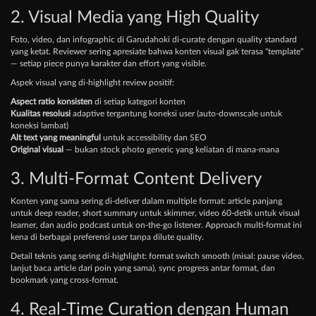
2. Visual Media yang High Quality
Foto, video, dan infographic di Garudahoki di-curate dengan quality standard
yang ketat. Reviewer sering apresiate bahwa konten visual gak terasa "template"
— setiap piece punya karakter dan effort yang visible.
Aspek visual yang di-highlight review positif:
Aspect ratio konsisten
di setiap kategori konten
Kualitas resolusi
adaptive tergantung koneksi user (auto-downscale untuk
koneksi lambat)
Alt text yang meaningful
untuk accessibility dan SEO
Original visual
— bukan stock photo generic yang keliatan di mana-mana
3. Multi-Format Content Delivery
Konten yang sama sering di-deliver dalam multiple format: article panjang
untuk deep reader, short summary untuk skimmer, video 60-detik untuk visual
learner, dan audio podcast untuk on-the-go listener. Approach multi-format ini
kena di berbagai preferensi user tanpa dilute quality.
Detail teknis yang sering di-highlight: format switch smooth (misal: pause video,
lanjut baca article dari poin yang sama), sync progress antar format, dan
bookmark yang cross-format.
4. Real-Time Curation dengan Human