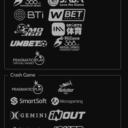
Crash Game