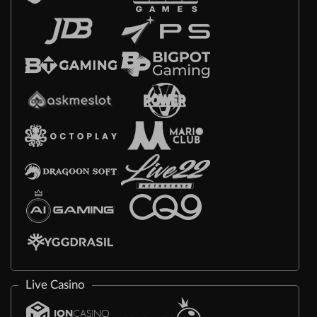
Live Casino