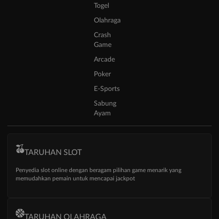
Togel
Olahraga
Crash
Game
Arcade
Poker
E-Sports
Sabung
Ayam
TARUHAN SLOT
Penyedia slot online dengan beragam pilihan game menarik yang
memudahkan pemain untuk mencapai jackpot
TARUHAN OLAHRAGA