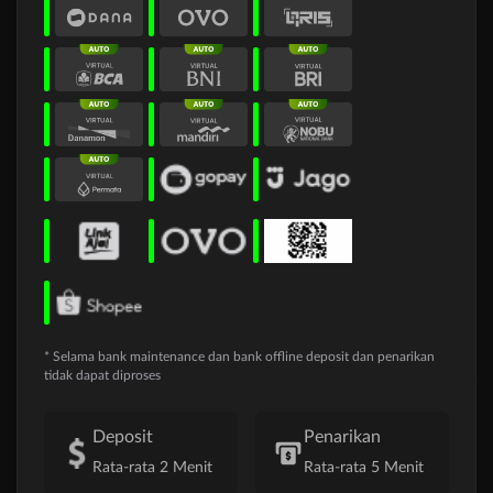
* Selama bank maintenance dan bank offline deposit dan penarikan
tidak dapat diproses
Deposit
Penarikan
Rata-rata 2 Menit
Rata-rata 5 Menit